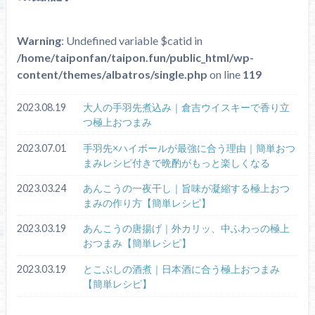
Warning
: Undefined variable $catid in
/home/taiponfan/taipon.fun/public_html/wp-
content/themes/albatros/single.php
on line
119
2023.08.19
大人の手羽先煮込み｜倉吉ウイスキーで香り立
つ極上おつまみ
2023.07.01
手羽先×ハイボールが最強に合う理由｜簡単おつ
まみレシピ付きで晩酌がもっと楽しくなる
2023.03.24
あんこうの一夜干し｜旨味が凝縮する極上おつ
まみの作り方【簡単レシピ】
2023.03.19
あんこうの唐揚げ｜外カリッ、中ふわっの極上
おつまみ【簡単レシピ】
2023.03.19
とこぶしの酒煮｜日本酒に合う極上おつまみ
【簡単レシピ】