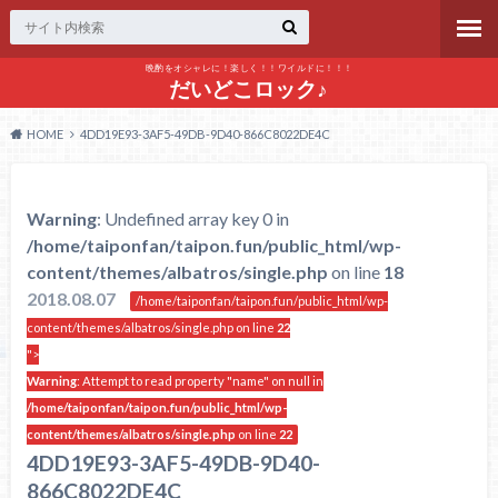
晩酌をオシャレに！楽しく！！ワイルドに！！！
だいどこロック♪
HOME
4DD19E93-3AF5-49DB-9D40-866C8022DE4C
Warning
: Undefined array key 0 in
/home/taiponfan/taipon.fun/public_html/wp-
content/themes/albatros/single.php
on line
18
2018.08.07
/home/taiponfan/taipon.fun/public_html/wp-
content/themes/albatros/single.php on line
22
">
Warning
: Attempt to read property "name" on null in
/home/taiponfan/taipon.fun/public_html/wp-
content/themes/albatros/single.php
on line
22
4DD19E93-3AF5-49DB-9D40-
866C8022DE4C