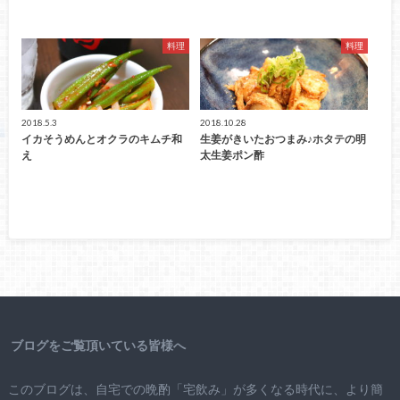
料理
料理
2018.5.3
2018.10.28
イカそうめんとオクラのキムチ和
生姜がきいたおつまみ♪ホタテの明
え
太生姜ポン酢
ブログをご覧頂いている皆様へ
このブログは、自宅での晩酌「宅飲み」が多くなる時代に、より簡