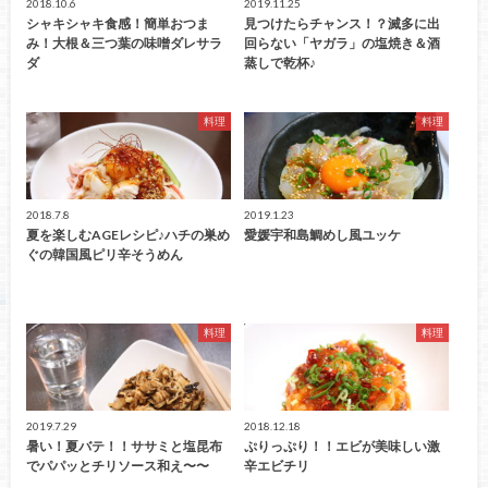
2018.10.6
2019.11.25
シャキシャキ食感！簡単おつま
見つけたらチャンス！？滅多に出
み！大根＆三つ葉の味噌ダレサラ
回らない「ヤガラ」の塩焼き＆酒
ダ
蒸しで乾杯♪
料理
料理
2018.7.8
2019.1.23
夏を楽しむAGEレシピ♪ハチの巣め
愛媛宇和島鯛めし風ユッケ
ぐの韓国風ピリ辛そうめん
料理
料理
2019.7.29
2018.12.18
暑い！夏バテ！！ササミと塩昆布
ぷりっぷり！！エビが美味しい激
でパパッとチリソース和え〜〜
辛エビチリ