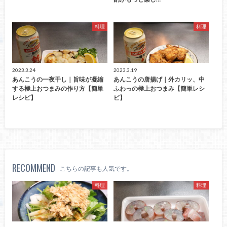
料理
料理
2023.3.24
2023.3.19
あんこうの一夜干し｜旨味が凝縮
あんこうの唐揚げ｜外カリッ、中
する極上おつまみの作り方【簡単
ふわっの極上おつまみ【簡単レシ
レシピ】
ピ】
RECOMMEND
こちらの記事も人気です。
料理
料理