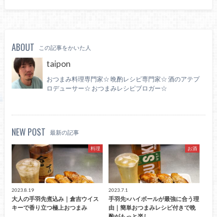
ABOUT
この記事をかいた人
taipon
おつまみ料理専門家☆ 晩酌レシピ専門家☆ 酒のアテプ
ロデューサー☆ おつまみレシピブロガー☆
NEW POST
最新の記事
料理
お酒
2023.8.19
2023.7.1
大人の手羽先煮込み｜倉吉ウイス
手羽先×ハイボールが最強に合う理
キーで香り立つ極上おつまみ
由｜簡単おつまみレシピ付きで晩
酌がもっと楽し…