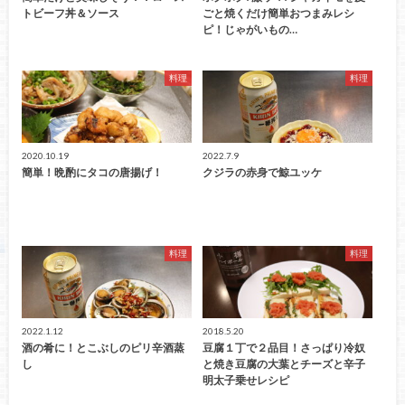
トビーフ丼＆ソース
ごと焼くだけ簡単おつまみレシ
ピ！じゃがいもの…
料理
料理
2020.10.19
2022.7.9
簡単！晩酌にタコの唐揚げ！
クジラの赤身で鯨ユッケ
料理
料理
2022.1.12
2018.5.20
酒の肴に！とこぶしのピリ辛酒蒸
豆腐１丁で２品目！さっぱり冷奴
し
と焼き豆腐の大葉とチーズと辛子
明太子乗せレシピ