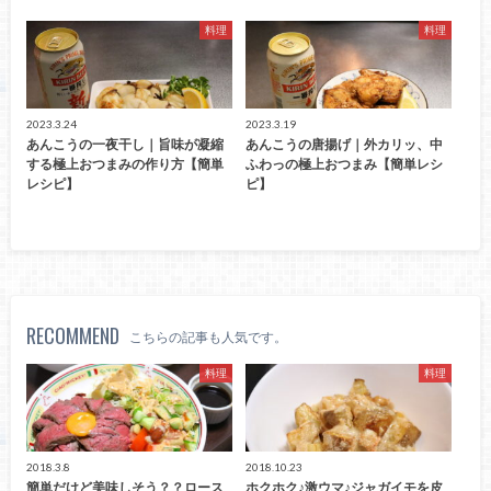
料理
料理
2023.3.24
2023.3.19
あんこうの一夜干し｜旨味が凝縮
あんこうの唐揚げ｜外カリッ、中
する極上おつまみの作り方【簡単
ふわっの極上おつまみ【簡単レシ
レシピ】
ピ】
RECOMMEND
こちらの記事も人気です。
料理
料理
2018.3.8
2018.10.23
簡単だけど美味しそう？？ロース
ホクホク♪激ウマ♪ジャガイモを皮