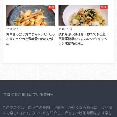
料理
料理
2018.9.20
2018.10.18
簡単さっぱりおつまみレシピ♪たっ
疲れをぶっ飛ばせ！秒でできる超
ぷりミョウガと鶏軟骨のわさび炒
回復系簡単おつまみレシピ♪キャベ
め
ツと塩昆布の梅…
ブログをご覧頂いている皆様へ
このブログは、自宅での晩酌「宅飲み」が多くなる時代に、より簡
単で楽しいおつまみレシピを紹介し、皆さまの晩酌時間をより楽し