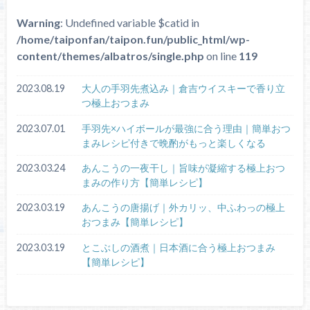
Warning
: Undefined variable $catid in
/home/taiponfan/taipon.fun/public_html/wp-
content/themes/albatros/single.php
on line
119
2023.08.19
大人の手羽先煮込み｜倉吉ウイスキーで香り立
つ極上おつまみ
2023.07.01
手羽先×ハイボールが最強に合う理由｜簡単おつ
まみレシピ付きで晩酌がもっと楽しくなる
2023.03.24
あんこうの一夜干し｜旨味が凝縮する極上おつ
まみの作り方【簡単レシピ】
2023.03.19
あんこうの唐揚げ｜外カリッ、中ふわっの極上
おつまみ【簡単レシピ】
2023.03.19
とこぶしの酒煮｜日本酒に合う極上おつまみ
【簡単レシピ】