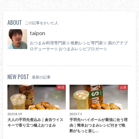
ABOUT
この記事をかいた人
taipon
おつまみ料理専門家☆ 晩酌レシピ専門家☆ 酒のアテプ
ロデューサー☆ おつまみレシピブロガー☆
NEW POST
最新の記事
料理
お酒
2023.8.19
2023.7.1
大人の手羽先煮込み｜倉吉ウイス
手羽先×ハイボールが最強に合う理
キーで香り立つ極上おつまみ
由｜簡単おつまみレシピ付きで晩
酌がもっと楽し…