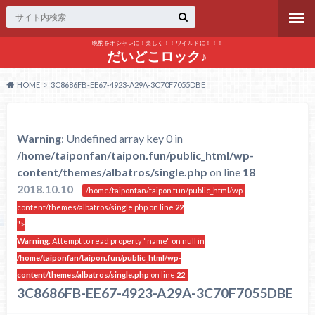
晩酌をオシャレに！楽しく！！ワイルドに！！！
だいどこロック♪
HOME
3C8686FB-EE67-4923-A29A-3C70F7055DBE
Warning
: Undefined array key 0 in
/home/taiponfan/taipon.fun/public_html/wp-
content/themes/albatros/single.php
on line
18
2018.10.10
/home/taiponfan/taipon.fun/public_html/wp-
content/themes/albatros/single.php on line
22
">
Warning
: Attempt to read property "name" on null in
/home/taiponfan/taipon.fun/public_html/wp-
content/themes/albatros/single.php
on line
22
3C8686FB-EE67-4923-A29A-3C70F7055DBE