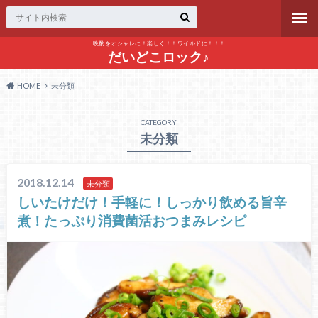
晩酌をオシャレに！楽しく！！ワイルドに！！！
だいどこロック♪
HOME
未分類
CATEGORY
未分類
2018.12.14
未分類
しいたけだけ！手軽に！しっかり飲める旨辛
煮！たっぷり消費菌活おつまみレシピ