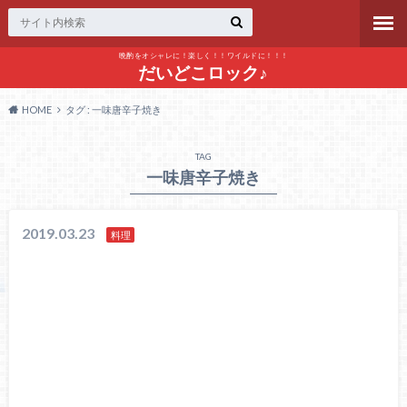
晩酌をオシャレに！楽しく！！ワイルドに！！！
だいどこロック♪
HOME
タグ : 一味唐辛子焼き
TAG
一味唐辛子焼き
2019.03.23
料理