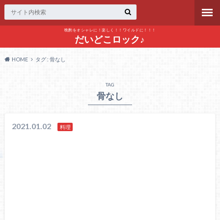
晩酌をオシャレに！楽しく！！ワイルドに！！！
だいどこロック♪
HOME
タグ : 骨なし
TAG
骨なし
2021.01.02
料理