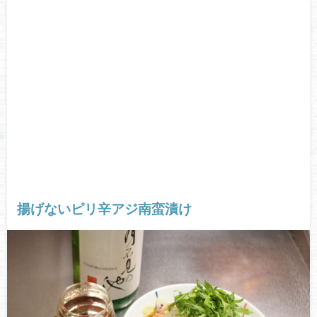
揚げないピリ辛アジ南蛮漬け