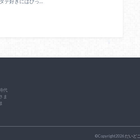
タテ好きにはぴっ…
時代
さま
ま
©Copyright2026
だいどこ