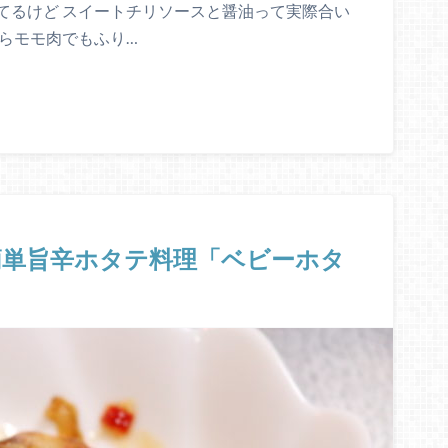
てるけど スイートチリソースと醤油って実際合い
らモモ肉でもふり…
簡単旨辛ホタテ料理「ベビーホタ