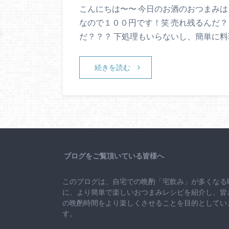
こんにちは〜〜 今日のお酒のおつまみは
なので１００円です！笑 売れ残るんだ？
だ？？？ 下処理もいらないし、簡単に
続きを読む
ブログをご覧頂いている皆様へ
このブログは、自宅での晩酌「宅飲み」が多くなる
に、より簡単で楽しいおつまみレシピを紹介し、皆
の晩酌時間をより楽しくさせることを目的としてい
す。