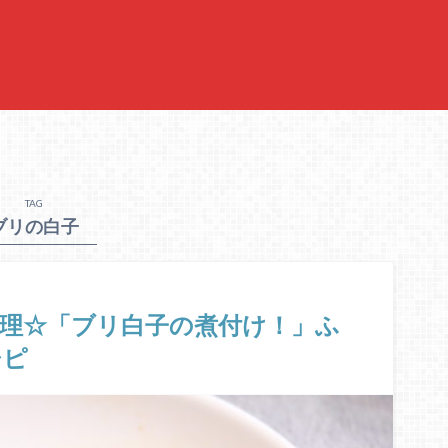
TAG
ブリの白子
理☆「ブリ白子の煮付け！」ふ
シピ