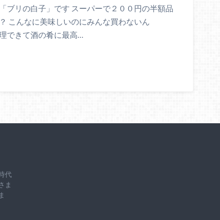
「ブリの白子」です スーパーで２００円の半額品
？ こんなに美味しいのにみんな買わないん
料理できて酒の肴に最高…
時代
さま
ま