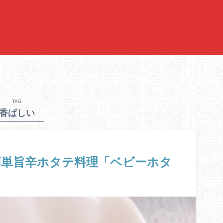
TAG
香ばしい
簡単旨辛ホタテ料理「ベビーホタ