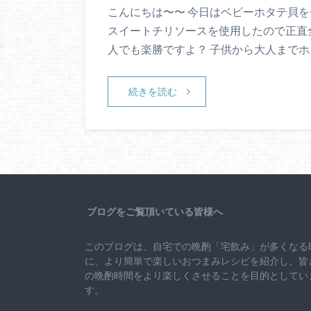
こんにちは〜〜 今日はベビーホタテ貝を
スイートチリソースを使用したので正直
人でも楽勝ですよ？ 子供から大人までホ
続きを読む
ブログをご覧頂いている皆様へ
このブログは、自宅での晩酌「宅飲み」が多くなる
に、より簡単で楽しいおつまみレシピを紹介し、皆
の晩酌時間をより楽しくさせることを目的としてい
す。