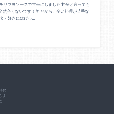
チリマヨソースで甘辛にしました 甘辛と言っても
全然辛くないです！笑 だから、辛い料理が苦手な
タテ好きにはぴっ…
時代
さま
ま