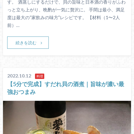
す。 酒蒸しにするだけで、貝の旨味と日本酒の香りがふわ
っと立ち上がり、晩酌が一気に贅沢に。 手間は最小、満足
度は最大の“家飲みの味方”レシピです。 【材料（1〜2人
前）…
続きを読む
2022.10.12
料理
【5分で完成】すだれ貝の酒煮｜旨味が濃い最
強おつまみ