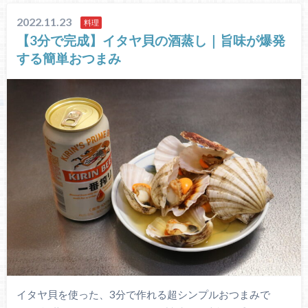
2022.11.23
料理
【3分で完成】イタヤ貝の酒蒸し｜旨味が爆発
する簡単おつまみ
イタヤ貝を使った、3分で作れる超シンプルおつまみで