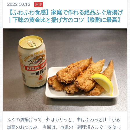
2022.10.12
料理
【ふわふわ食感】家庭で作れる絶品ふぐ唐揚げ
｜下味の黄金比と揚げ方のコツ【晩酌に最高】
ふぐの唐揚げって、外はカリッと、中はふわっと仕上がる
最高のおつまみ。 今回は、市販の「調理済みふぐ」を使っ