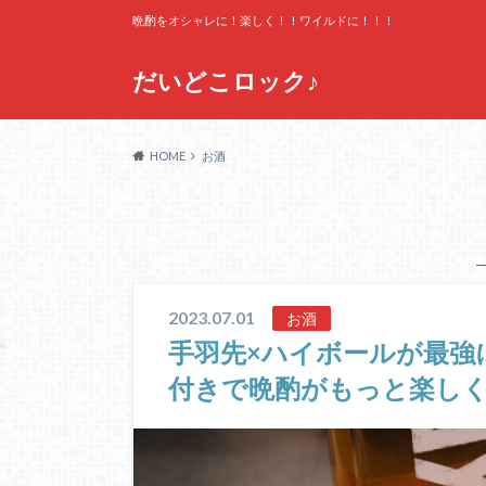
晩酌をオシャレに！楽しく！！ワイルドに！！！
だいどこロック♪
HOME
お酒
2023.07.01
お酒
手羽先×ハイボールが最強
付きで晩酌がもっと楽し