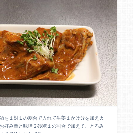
、酒を１対１の割合で入れて生姜１かけ分を加え火
子お好み量と味噌２砂糖１の割合で加えて、とろみ