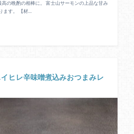
最高の晩酌の相棒に。 富士山サーモンの上品な甘み
ます。 【材…
エイヒレ辛味噌煮込みおつまみレ