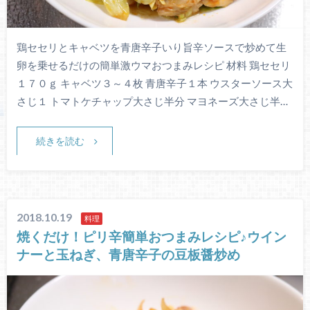
鶏セセリとキャベツを青唐辛子いり旨辛ソースで炒めて生
卵を乗せるだけの簡単激ウマおつまみレシピ 材料 鶏セセリ
１７０ｇ キャベツ３～４枚 青唐辛子１本 ウスターソース大
さじ１ トマトケチャップ大さじ半分 マヨネーズ大さじ半…
続きを読む
2018.10.19
料理
焼くだけ！ピリ辛簡単おつまみレシピ♪ウイン
ナーと玉ねぎ、青唐辛子の豆板醤炒め