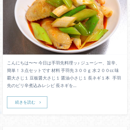
こんにちは〜〜 今日は手羽先料理ッ♪ ジューシー、旨辛、
簡単！３点セットです 材料 手羽先３００ｇ 水２００cc 味
覇大さじ１ 豆板醤大さじ１ 醤油小さじ１ 長ネギ１本 手羽
先のピリ辛煮込みレシピ 長ネギを…
続きを読む