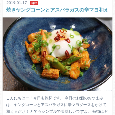
2019.01.17
料理
焼きヤングコーンとアスパラガスの辛マヨ和え
こんにちはー！今日も乾杯です。 今日のお酒のおつまみ
は、ヤングコーンとアスパラガスに辛マヨソースをかけて
和えるだけ！ とてもシンプルで美味しいですよ。 特徴はヤ