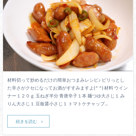
材料切って炒めるだけの簡単おつまみレシピ♪ ピリっとし
た辛さがクセになってお酒がすすみますよ(^ ^) 材料 ウイン
ナー１２０ｇ 玉ねぎ半分 青唐辛子１本 麺つゆ大さじ１ み
りん大さじ１ 豆板醤小さじ１ トマトケチャップ…
続きを読む