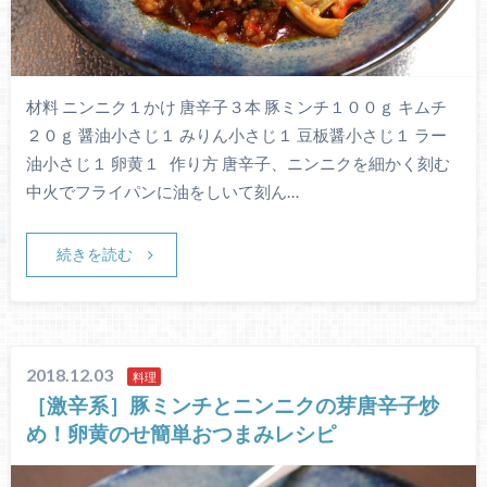
材料 ニンニク１かけ 唐辛子３本 豚ミンチ１００ｇ キムチ
２０ｇ 醤油小さじ１ みりん小さじ１ 豆板醤小さじ１ ラー
油小さじ１ 卵黄１ 作り方 唐辛子、ニンニクを細かく刻む
中火でフライパンに油をしいて刻ん…
続きを読む
2018.12.03
料理
［激辛系］豚ミンチとニンニクの芽唐辛子炒
め！卵黄のせ簡単おつまみレシピ