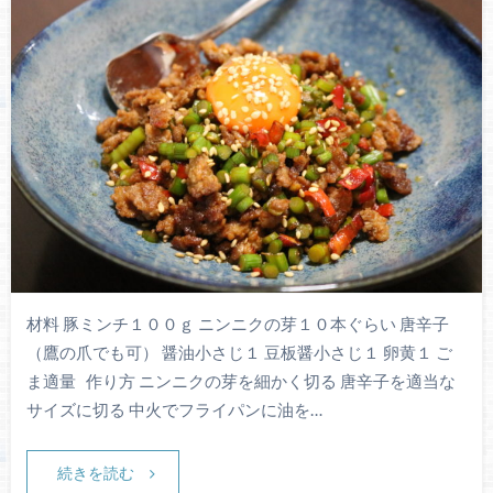
材料 豚ミンチ１００ｇ ニンニクの芽１０本ぐらい 唐辛子
（鷹の爪でも可） 醤油小さじ１ 豆板醤小さじ１ 卵黄１ ご
ま適量 作り方 ニンニクの芽を細かく切る 唐辛子を適当な
サイズに切る 中火でフライパンに油を…
続きを読む