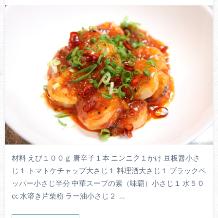
材料 えび１００ｇ 唐辛子１本 ニンニク１かけ 豆板醤小さ
じ１ トマトケチャップ大さじ１ 料理酒大さじ１ ブラックペ
ッパー小さじ半分 中華スープの素（味覇）小さじ１ 水５０
cc 水溶き片栗粉 ラー油小さじ２ …