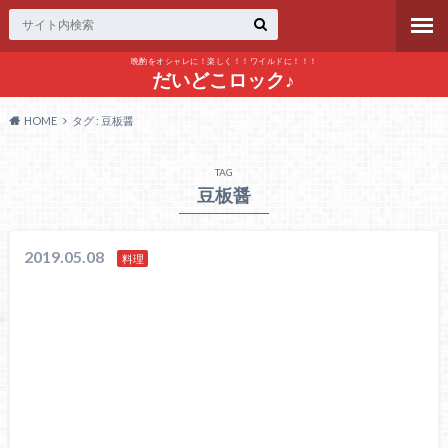
晩酌をオシャレに！楽しく！！ワイルドに！！！
だいどこロック♪
HOME
タグ : 豆板醤
TAG
豆板醤
2019.05.08
料理