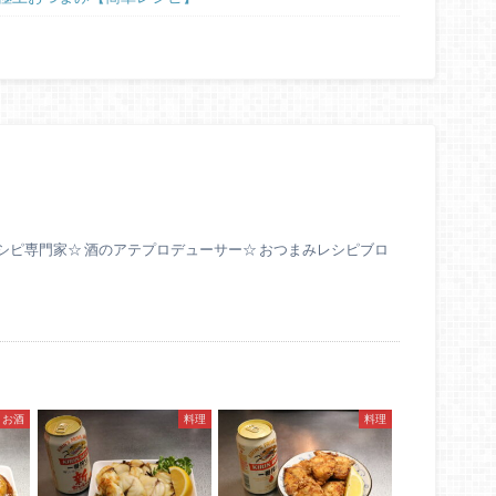
シピ専門家☆ 酒のアテプロデューサー☆ おつまみレシピブロ
お酒
料理
料理