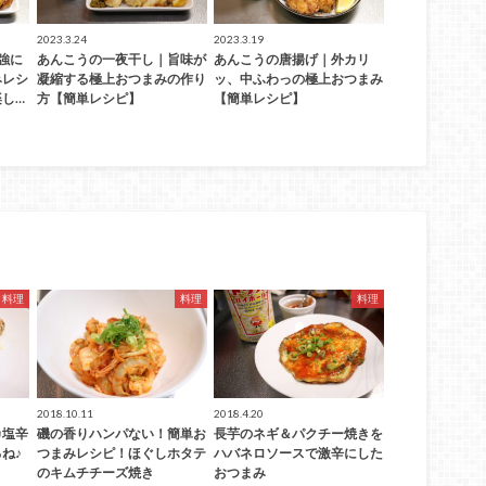
2023.3.24
2023.3.19
強に
あんこうの一夜干し｜旨味が
あんこうの唐揚げ｜外カリ
みレシ
凝縮する極上おつまみの作り
ッ、中ふわっの極上おつまみ
し…
方【簡単レシピ】
【簡単レシピ】
料理
料理
料理
2018.10.11
2018.4.20
カ塩辛
磯の香りハンパない！簡単お
長芋のネギ＆パクチー焼きを
ね♪
つまみレシピ！ほぐしホタテ
ハバネロソースで激辛にした
のキムチチーズ焼き
おつまみ