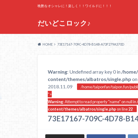
晩酌をオシャレに！楽しく！！ワイルドに！！！
だいどこロック♪
HOME
73E17167-709C-4D78-B148-A73F279A370D
Warning
: Undefined array key 0 in
/home/
content/themes/albatros/single.php
on 
2018.11.09
/home/taiponfan/taipon.fun/publ
">
Warning
: Attempt to read property "name" on null in
content/themes/albatros/single.php
on line
22
73E17167-709C-4D78-B1