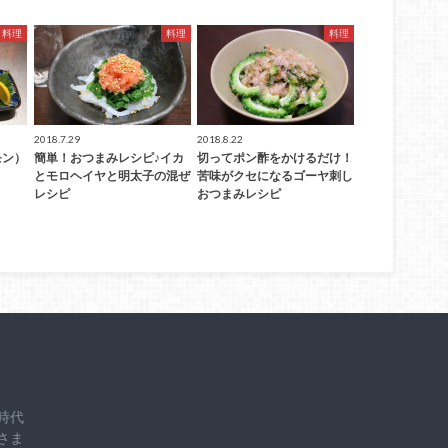
料理
料理
料理
2018.7.29
2018.8.22
モン）
簡単！おつまみレシピ♪イカ
切ってポン酢をかけるだけ！
とモロヘイヤと明太子の混ぜ
苦味がクセになるゴーヤ刺し
レシピ
おつまみレシピ
時代
さま