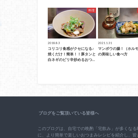
料理
2018.8.3
2021.1.31
コリコリ食感がクセになる♪
マンボウの腸！（ホル
焼くだけ！簡単！！豚タンと
の美味しい食べ方
白ネギのピリ辛炒めるおつ…
ブログをご覧頂いている皆様へ
このブログは、自宅での晩酌「宅飲み」が多くなる
に、より簡単で楽しいおつまみレシピを紹介し、皆