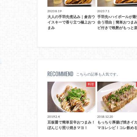
2023.8.19
2023.7.1
大人の手羽先煮込み｜倉吉ウ
手羽先×ハイボールが最
イスキーで香り立つ極上おつ
合う理由｜簡単おつま
まみ
ピ付きで晩酌がもっと楽
RECOMMEND
こちらの記事も人気です。
料理
2019.2.4
2018.12.20
豆板醤で簡単旨辛おつまみ！
もっちり厚揚げ焼きイ
ぼんじり照り焼きマヨ！
マヨレシピ！コレ飲める