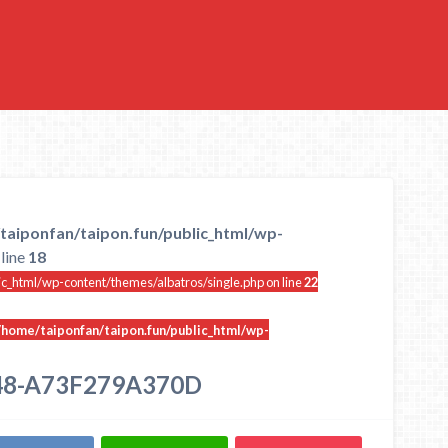
taiponfan/taipon.fun/public_html/wp-
line
18
ic_html/wp-content/themes/albatros/single.php on line
22
/home/taiponfan/taipon.fun/public_html/wp-
48-A73F279A370D