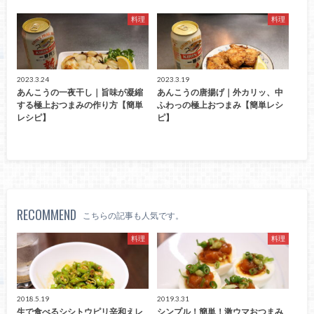
料理
料理
2023.3.24
2023.3.19
あんこうの一夜干し｜旨味が凝縮
あんこうの唐揚げ｜外カリッ、中
する極上おつまみの作り方【簡単
ふわっの極上おつまみ【簡単レシ
レシピ】
ピ】
RECOMMEND
こちらの記事も人気です。
料理
料理
2018.5.19
2019.3.31
生で食べるシシトウピリ辛和えレ
シンプル！簡単！激ウマおつまみ