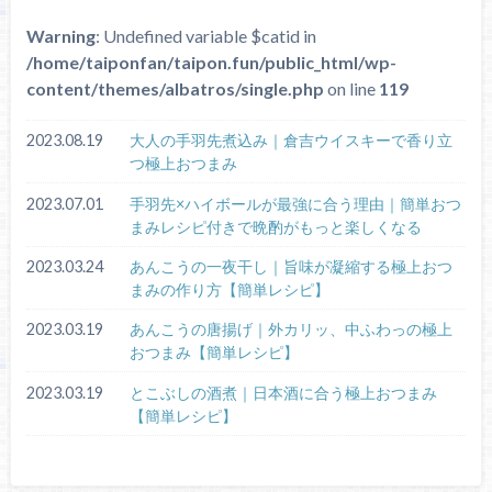
Warning
: Undefined variable $catid in
/home/taiponfan/taipon.fun/public_html/wp-
content/themes/albatros/single.php
on line
119
2023.08.19
大人の手羽先煮込み｜倉吉ウイスキーで香り立
つ極上おつまみ
2023.07.01
手羽先×ハイボールが最強に合う理由｜簡単おつ
まみレシピ付きで晩酌がもっと楽しくなる
2023.03.24
あんこうの一夜干し｜旨味が凝縮する極上おつ
まみの作り方【簡単レシピ】
2023.03.19
あんこうの唐揚げ｜外カリッ、中ふわっの極上
おつまみ【簡単レシピ】
2023.03.19
とこぶしの酒煮｜日本酒に合う極上おつまみ
【簡単レシピ】