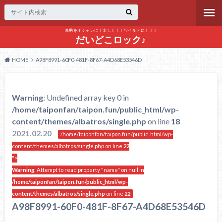
晩酌をオシャレに！楽しく！！ワイルドに！！！
だいどこロック♪
HOME
A98F8991-60F0-481F-8F67-A4D68E53546D
Warning
: Undefined array key 0 in
/home/taiponfan/taipon.fun/public_html/wp-
content/themes/albatros/single.php
on line
18
2021.02.20
/home/taiponfan/taipon.fun/public_html/wp-
content/themes/albatros/single.php on line
22
">
Warning
: Attempt to read property "name" on null in
/home/taiponfan/taipon.fun/public_html/wp-
content/themes/albatros/single.php
on line
22
A98F8991-60F0-481F-8F67-A4D68E53546D