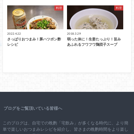
料理
料理
2022.4.22
2018.3.29
さっぱりおつまみ！豚ハツポン酢
弱った体に！生姜たっぷり！旨み
レシピ
あふれるフワフワ鶏団子スープ
ブログをご覧頂いている皆様へ
このブログは、自宅での晩酌「宅飲み」が多くなる時代に、より簡
単で楽しいおつまみレシピを紹介し、皆さまの晩酌時間をより楽し