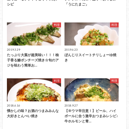
シピ
「うにたまご」
料理
料理
2019.3.29
2019.6.23
たっぷり大葉が超美味い！！！柚
ぼんじりスイートチリしょーゆ焼
子香る鯵ポンチーズ焼き☆旬のア
き
ジを味わう簡単お…
料理
料理
2018.6.16
2018.9.27
懐かしの味？お酒のつまみみんな
【※ウマ辛注意！】ビール、ハイ
大好きとんぺい焼き
ボールに合う激辛おつまみレシピ♪
牛ホルモンと青…