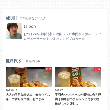
ABOUT
この記事をかいた人
taipon
おつまみ料理専門家☆ 晩酌レシピ専門家☆ 酒のアテプ
ロデューサー☆ おつまみレシピブロガー☆
NEW POST
最新の記事
料理
お酒
2023.8.19
2023.7.1
大人の手羽先煮込み｜倉吉ウイス
手羽先×ハイボールが最強に合う理
キーで香り立つ極上おつまみ
由｜簡単おつまみレシピ付きで晩
酌がもっと楽し…