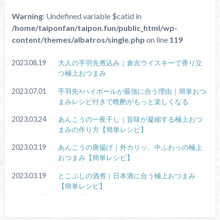
Warning
: Undefined variable $catid in
/home/taiponfan/taipon.fun/public_html/wp-
content/themes/albatros/single.php
on line
119
2023.08.19
大人の手羽先煮込み｜倉吉ウイスキーで香り立
つ極上おつまみ
2023.07.01
手羽先×ハイボールが最強に合う理由｜簡単おつ
まみレシピ付きで晩酌がもっと楽しくなる
2023.03.24
あんこうの一夜干し｜旨味が凝縮する極上おつ
まみの作り方【簡単レシピ】
2023.03.19
あんこうの唐揚げ｜外カリッ、中ふわっの極上
おつまみ【簡単レシピ】
2023.03.19
とこぶしの酒煮｜日本酒に合う極上おつまみ
【簡単レシピ】