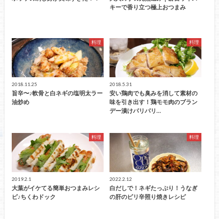
キーで香り立つ極上おつまみ
料理
料理
2018.11.25
2018.5.31
旨辛〜♪軟骨と白ネギの塩明太ラー
安い鶏肉でも臭みを消して素材の
油炒め
味を引き出す！鶏モモ肉のブラン
デー漬けパリパリ…
料理
料理
2019.2.1
2022.2.12
大葉がイケてる簡単おつまみレシ
白だしで！ネギたっぷり！うなぎ
ピ♪ちくわドック
の肝のピリ辛照り焼きレシピ