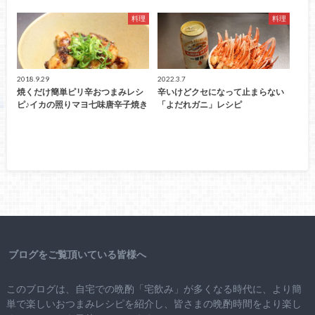
料理
料理
2018.9.29
2022.3.7
焼くだけ簡単ピリ辛おつまみレシ
辛いけどクセになって止まらない
ピ♪イカの照りマヨ七味唐辛子焼き
「よだれガニ」レシピ
ブログをご覧頂いている皆様へ
このブログは、自宅での晩酌「宅飲み」が多くなる時代に、より簡
単で楽しいおつまみレシピを紹介し、皆さまの晩酌時間をより楽し