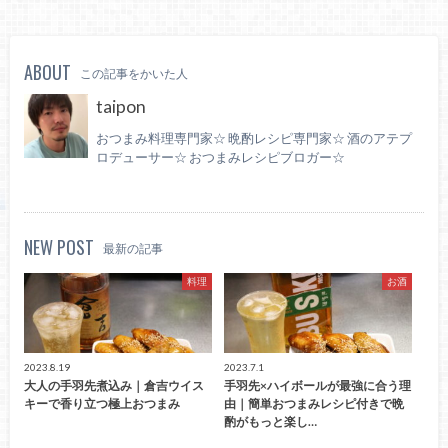
ABOUT
この記事をかいた人
taipon
おつまみ料理専門家☆ 晩酌レシピ専門家☆ 酒のアテプ
ロデューサー☆ おつまみレシピブロガー☆
NEW POST
最新の記事
料理
お酒
2023.8.19
2023.7.1
大人の手羽先煮込み｜倉吉ウイス
手羽先×ハイボールが最強に合う理
キーで香り立つ極上おつまみ
由｜簡単おつまみレシピ付きで晩
酌がもっと楽し…