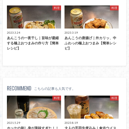
料理
料理
2023.3.24
2023.3.19
あんこうの一夜干し｜旨味が凝縮
あんこうの唐揚げ｜外カリッ、中
する極上おつまみの作り方【簡単
ふわっの極上おつまみ【簡単レシ
レシピ】
ピ】
RECOMMEND
こちらの記事も人気です。
料理
料理
2021.5.29
2023.8.19
ホッケの刺し身が美味すぎた！！
大人の手羽先煮込み｜倉吉ウイス