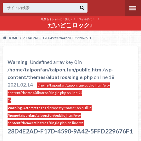
晩酌をオシャレに！楽しく！！ワイルドに！！！
だいどこロック♪
HOME
28D4E2AD-F17D-4590-9A42-5FFD229676F1
Warning
: Undefined array key 0 in
/home/taiponfan/taipon.fun/public_html/wp-
content/themes/albatros/single.php
on line
18
2021.02.14
/home/taiponfan/taipon.fun/public_html/wp-
content/themes/albatros/single.php on line
22
">
Warning
: Attempt to read property "name" on null in
/home/taiponfan/taipon.fun/public_html/wp-
content/themes/albatros/single.php
on line
22
28D4E2AD-F17D-4590-9A42-5FFD229676F1