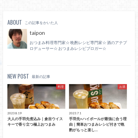
ABOUT
この記事をかいた人
taipon
おつまみ料理専門家☆ 晩酌レシピ専門家☆ 酒のアテプ
ロデューサー☆ おつまみレシピブロガー☆
NEW POST
最新の記事
料理
お酒
2023.8.19
2023.7.1
大人の手羽先煮込み｜倉吉ウイス
手羽先×ハイボールが最強に合う理
キーで香り立つ極上おつまみ
由｜簡単おつまみレシピ付きで晩
酌がもっと楽し…