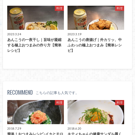
料理
料理
2023.3.24
2023.3.19
あんこうの一夜干し｜旨味が凝縮
あんこうの唐揚げ｜外カリッ、中
する極上おつまみの作り方【簡単
ふわっの極上おつまみ【簡単レシ
レシピ】
ピ】
RECOMMEND
こちらの記事も人気です。
料理
料理
2018.7.29
2018.6.20
簡単！おつまみレシピ♪イカとモロ
キティちゃんの健康サンダル履く