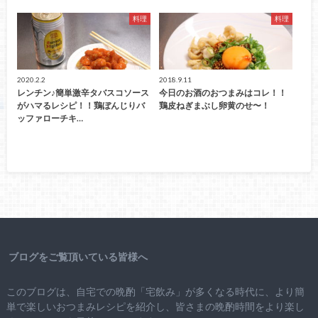
料理
料理
2020.2.2
2018.9.11
レンチン♪簡単激辛タバスコソース
今日のお酒のおつまみはコレ！！
がハマるレシピ！！鶏ぼんじりバ
鶏皮ねぎまぶし卵黄のせ〜！
ッファローチキ…
ブログをご覧頂いている皆様へ
このブログは、自宅での晩酌「宅飲み」が多くなる時代に、より簡
単で楽しいおつまみレシピを紹介し、皆さまの晩酌時間をより楽し