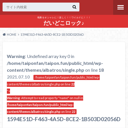
晩酌をオシャレに！楽しく！！ワイルドに！！！
だいどこロック♪
HOME
1594E51D-F463-4A5D-8CE2-1B503D02056D
Warning
: Undefined array key 0 in
/home/taiponfan/taipon.fun/public_html/wp-
content/themes/albatros/single.php
on line
18
2021.07.10
/home/taiponfan/taipon.fun/public_html/wp-
content/themes/albatros/single.php on line
22
">
Warning
: Attempt to read property "name" on null in
/home/taiponfan/taipon.fun/public_html/wp-
content/themes/albatros/single.php
on line
22
1594E51D-F463-4A5D-8CE2-1B503D02056D