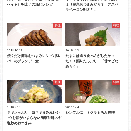
ヘイヤと明太子の混ぜレシピ
より健康おつまみだろ？！アスパ
ラベーコン明太と…
料理
料理
2018.10.12
2019.11.2
焼くだけ簡単おつまみレシピ♪豚レ
たまには違う食べ方がしたかっ
バーのブランデー煮
た！！薬味たっぷり！「甘エビな
めろう」
料理
料理
2018.8.19
2021.12.4
ネギたっぷり！白ネギまみれレシ
シンプルに！オクラもろみ味噌
ピ♪お酒が止まらない簡単砂肝ネギ
塩炒めおつまみ