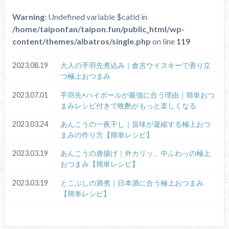
Warning
: Undefined variable $catid in
/home/taiponfan/taipon.fun/public_html/wp-
content/themes/albatros/single.php
on line
119
2023.08.19
大人の手羽先煮込み｜倉吉ウイスキーで香り立
つ極上おつまみ
2023.07.01
手羽先×ハイボールが最強に合う理由｜簡単おつ
まみレシピ付きで晩酌がもっと楽しくなる
2023.03.24
あんこうの一夜干し｜旨味が凝縮する極上おつ
まみの作り方【簡単レシピ】
2023.03.19
あんこうの唐揚げ｜外カリッ、中ふわっの極上
おつまみ【簡単レシピ】
2023.03.19
とこぶしの酒煮｜日本酒に合う極上おつまみ
【簡単レシピ】