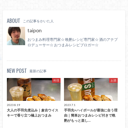
ABOUT
この記事をかいた人
taipon
おつまみ料理専門家☆ 晩酌レシピ専門家☆ 酒のアテプ
ロデューサー☆ おつまみレシピブロガー☆
NEW POST
最新の記事
料理
お酒
2023.8.19
2023.7.1
大人の手羽先煮込み｜倉吉ウイス
手羽先×ハイボールが最強に合う理
キーで香り立つ極上おつまみ
由｜簡単おつまみレシピ付きで晩
酌がもっと楽し…