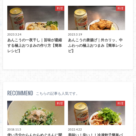
料理
料理
2023.3.24
2023.3.19
あんこうの一夜干し｜旨味が凝縮
あんこうの唐揚げ｜外カリッ、中
する極上おつまみの作り方【簡単
ふわっの極上おつまみ【簡単レシ
レシピ】
ピ】
RECOMMEND
こちらの記事も人気です。
料理
料理
2018.11.5
2022.4.22
使い方分からんからめぐさんに聞
美味い！辛い！！冷凍餃子簡単パ