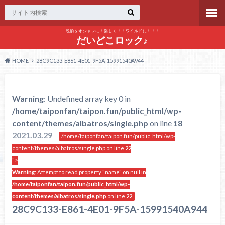
晩酌をオシャレに！楽しく！！ワイルドに！！！
だいどこロック♪
HOME
28C9C133-E861-4E01-9F5A-15991540A944
Warning
: Undefined array key 0 in
/home/taiponfan/taipon.fun/public_html/wp-
content/themes/albatros/single.php
on line
18
2021.03.29
/home/taiponfan/taipon.fun/public_html/wp-
content/themes/albatros/single.php on line
22
">
Warning
: Attempt to read property "name" on null in
/home/taiponfan/taipon.fun/public_html/wp-
content/themes/albatros/single.php
on line
22
28C9C133-E861-4E01-9F5A-15991540A944