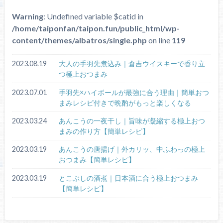
Warning
: Undefined variable $catid in
/home/taiponfan/taipon.fun/public_html/wp-
content/themes/albatros/single.php
on line
119
2023.08.19
大人の手羽先煮込み｜倉吉ウイスキーで香り立
つ極上おつまみ
2023.07.01
手羽先×ハイボールが最強に合う理由｜簡単おつ
まみレシピ付きで晩酌がもっと楽しくなる
2023.03.24
あんこうの一夜干し｜旨味が凝縮する極上おつ
まみの作り方【簡単レシピ】
2023.03.19
あんこうの唐揚げ｜外カリッ、中ふわっの極上
おつまみ【簡単レシピ】
2023.03.19
とこぶしの酒煮｜日本酒に合う極上おつまみ
【簡単レシピ】