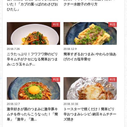
いた！「カブの葉っぱのわさびお
クチー水餃子の作り方
ひたし」
料理
料理
2018.7.28
2018.12.9
ニラたっぷり！フワフワ卵のピリ
簡単すぎるおつまみ♪やわらか油あ
辛キムチがクセになる簡単おつま
げのイカ塩辛乗せ
み♪ニラ玉キムチ…
料理
料理
2018.12.7
2018.10.18
激辛好きが酒のつまみに激辛豚キ
トースターで焼くだけ！簡単ピリ
ムチを作ったらこうなった！「簡
辛おつまみレシピ♪納豆キムチチー
単」「激辛」「激…
ズ焼き