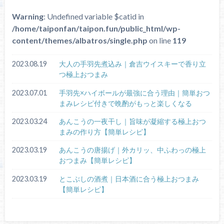
Warning
: Undefined variable $catid in
/home/taiponfan/taipon.fun/public_html/wp-
content/themes/albatros/single.php
on line
119
2023.08.19
大人の手羽先煮込み｜倉吉ウイスキーで香り立
つ極上おつまみ
2023.07.01
手羽先×ハイボールが最強に合う理由｜簡単おつ
まみレシピ付きで晩酌がもっと楽しくなる
2023.03.24
あんこうの一夜干し｜旨味が凝縮する極上おつ
まみの作り方【簡単レシピ】
2023.03.19
あんこうの唐揚げ｜外カリッ、中ふわっの極上
おつまみ【簡単レシピ】
2023.03.19
とこぶしの酒煮｜日本酒に合う極上おつまみ
【簡単レシピ】