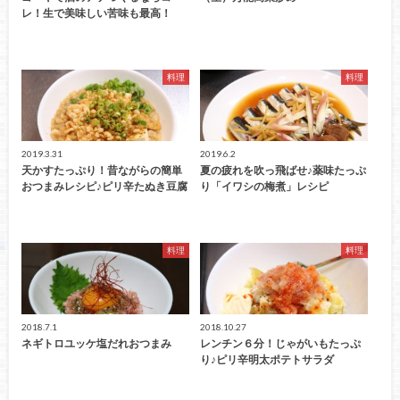
レ！生で美味しい苦味も最高！
料理
料理
2019.3.31
2019.6.2
天かすたっぷり！昔ながらの簡単
夏の疲れを吹っ飛ばせ♪薬味たっぷ
おつまみレシピ♪ピリ辛たぬき豆腐
り「イワシの梅煮」レシピ
料理
料理
2018.7.1
2018.10.27
ネギトロユッケ塩だれおつまみ
レンチン６分！じゃがいもたっぷ
り♪ピリ辛明太ポテトサラダ