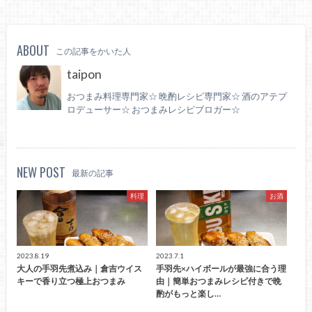
ABOUT
この記事をかいた人
taipon
おつまみ料理専門家☆ 晩酌レシピ専門家☆ 酒のアテプ
ロデューサー☆ おつまみレシピブロガー☆
NEW POST
最新の記事
料理
お酒
2023.8.19
2023.7.1
大人の手羽先煮込み｜倉吉ウイス
手羽先×ハイボールが最強に合う理
キーで香り立つ極上おつまみ
由｜簡単おつまみレシピ付きで晩
酌がもっと楽し…