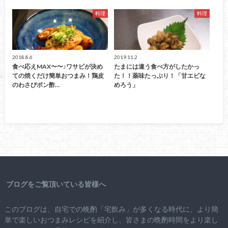
料理
料理
2018.8.6
2019.11.2
食べ応えMAX〜〜♪ワサビが決め
たまには違う食べ方がしたかっ
ての焼くだけ簡単おつまみ！鶏皮
た！！薬味たっぷり！「甘エビな
のわさびポン酢…
めろう」
ブログをご覧頂いている皆様へ
このブログは、自宅での晩酌「宅飲み」が多くなる時代に、より簡
単で楽しいおつまみレシピを紹介し、皆さまの晩酌時間をより楽し