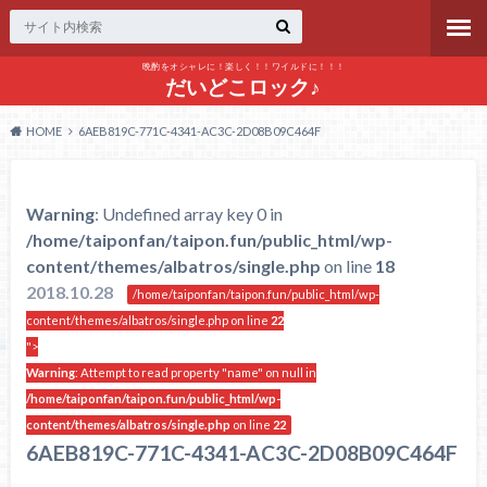
晩酌をオシャレに！楽しく！！ワイルドに！！！
だいどこロック♪
HOME
6AEB819C-771C-4341-AC3C-2D08B09C464F
Warning
: Undefined array key 0 in
/home/taiponfan/taipon.fun/public_html/wp-
content/themes/albatros/single.php
on line
18
2018.10.28
/home/taiponfan/taipon.fun/public_html/wp-
content/themes/albatros/single.php on line
22
">
Warning
: Attempt to read property "name" on null in
/home/taiponfan/taipon.fun/public_html/wp-
content/themes/albatros/single.php
on line
22
6AEB819C-771C-4341-AC3C-2D08B09C464F