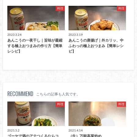
料理
料理
2023.3.24
2023.3.19
あんこうの一夜干し｜旨味が凝縮
あんこうの唐揚げ｜外カリッ、中
する極上おつまみの作り方【簡単
ふわっの極上おつまみ【簡単レシ
レシピ】
ピ】
RECOMMEND
こちらの記事も人気です。
料理
料理
2021.5.2
2021.4.14
ゴーヤで酒のアテつくるならコ
（生）万能高菜炒め