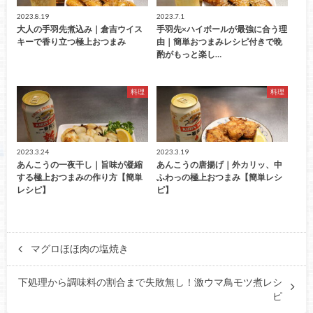
2023.8.19
2023.7.1
大人の手羽先煮込み｜倉吉ウイス
手羽先×ハイボールが最強に合う理
キーで香り立つ極上おつまみ
由｜簡単おつまみレシピ付きで晩
酌がもっと楽し…
料理
料理
2023.3.24
2023.3.19
あんこうの一夜干し｜旨味が凝縮
あんこうの唐揚げ｜外カリッ、中
する極上おつまみの作り方【簡単
ふわっの極上おつまみ【簡単レシ
レシピ】
ピ】
マグロほほ肉の塩焼き
下処理から調味料の割合まで失敗無し！激ウマ鳥モツ煮レシ
ピ