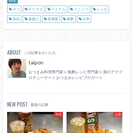
料理
タコ
チリマヨ
ベトナム
メニュー
レシピ
割合
唐揚げ
居酒屋
晩酌
比率
ABOUT
この記事をかいた人
taipon
おつまみ料理専門家☆ 晩酌レシピ専門家☆ 酒のアテプ
ロデューサー☆ おつまみレシピブロガー☆
NEW POST
最新の記事
料理
お酒