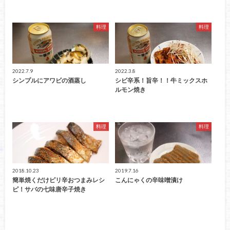
料理
料理
2022.7.9
2022.3.8
シンプルにアワビの酒蒸し
シビ辛系！旨辛！！牛ミックスホ
ルモン焼き
料理
料理
2018.10.23
2019.7.16
簡単焼くだけピリ辛おつまみレシ
こんにゃくの辛味噌漬け
ピ！サバの七味唐辛子焼き