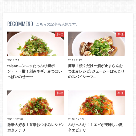
RECOMMEND
こちらの記事も人気です。
料理
料理
2018.7.1
2019.2.12
taiponニンニクたっぷり鯛ポ
簡単！焼くだけ〜酒が止まらんお
ン・・・酢！刻みネギ、みつばい
つまみレシピ♪ジューシーぼんじり
っぱいのせ〜〜
のスパイシーマ…
料理
料理
2018.12.20
2018.12.18
激辛大好き！旨辛おつまみレシピ♪
ぷりっぷり！！エビが美味しい激
ホタテチリ
辛エビチリ