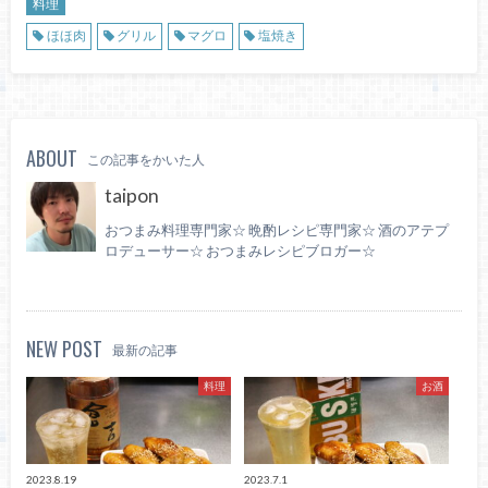
料理
ほほ肉
グリル
マグロ
塩焼き
ABOUT
この記事をかいた人
taipon
おつまみ料理専門家☆ 晩酌レシピ専門家☆ 酒のアテプ
ロデューサー☆ おつまみレシピブロガー☆
NEW POST
最新の記事
料理
お酒
2023.8.19
2023.7.1