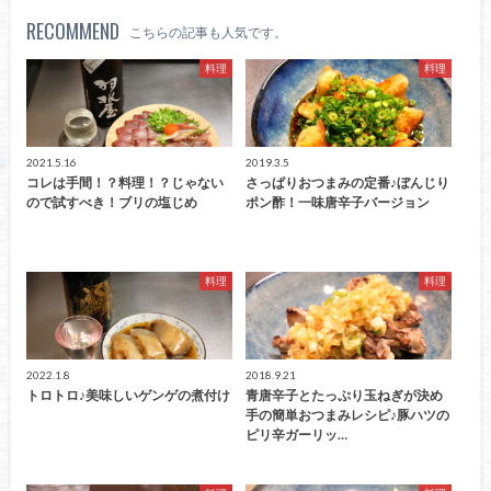
RECOMMEND
こちらの記事も人気です。
料理
料理
2021.5.16
2019.3.5
コレは手間！？料理！？じゃない
さっぱりおつまみの定番♪ぼんじり
ので試すべき！ブリの塩じめ
ポン酢！一味唐辛子バージョン
料理
料理
2022.1.8
2018.9.21
トロトロ♪美味しいゲンゲの煮付け
青唐辛子とたっぷり玉ねぎが決め
手の簡単おつまみレシピ♪豚ハツの
ピリ辛ガーリッ…