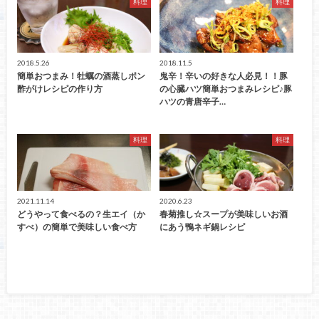
料理
料理
2018.5.26
2018.11.5
簡単おつまみ！牡蠣の酒蒸しポン
鬼辛！辛いの好きな人必見！！豚
酢がけレシピの作り方
の心臓ハツ簡単おつまみレシピ♪豚
ハツの青唐辛子…
料理
料理
2021.11.14
2020.6.23
どうやって食べるの？生エイ（か
春菊推し☆スープが美味しいお酒
すべ）の簡単で美味しい食べ方
にあう鴨ネギ鍋レシピ