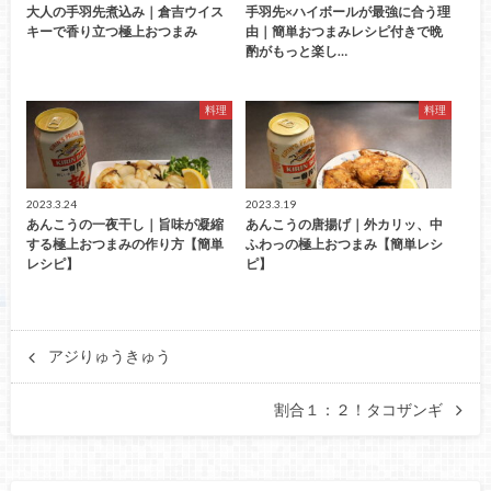
大人の手羽先煮込み｜倉吉ウイス
手羽先×ハイボールが最強に合う理
キーで香り立つ極上おつまみ
由｜簡単おつまみレシピ付きで晩
酌がもっと楽し…
料理
料理
2023.3.24
2023.3.19
あんこうの一夜干し｜旨味が凝縮
あんこうの唐揚げ｜外カリッ、中
する極上おつまみの作り方【簡単
ふわっの極上おつまみ【簡単レシ
レシピ】
ピ】
アジりゅうきゅう
割合１：２！タコザンギ