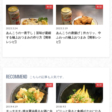
料理
料理
2023.3.24
2023.3.19
あんこうの一夜干し｜旨味が凝縮
あんこうの唐揚げ｜外カリッ、中
する極上おつまみの作り方【簡単
ふわっの極上おつまみ【簡単レシ
レシピ】
ピ】
RECOMMEND
こちらの記事も人気です。
料理
料理
2019.4.19
2018.9.5
モッチモチ♪焼き醤油香るお酒に合
ピリッと辛さと食感がクセになる