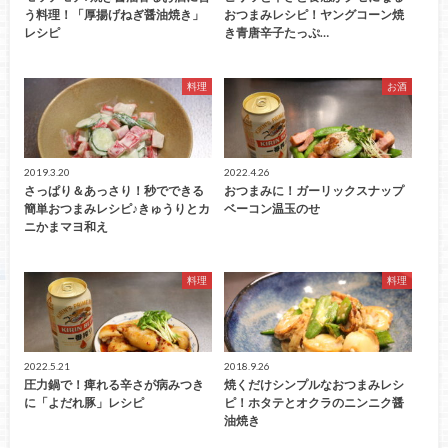
う料理！「厚揚げねぎ醤油焼き」
おつまみレシピ！ヤングコーン焼
レシピ
き青唐辛子たっぷ…
料理
お酒
2019.3.20
2022.4.26
さっぱり＆あっさり！秒でできる
おつまみに！ガーリックスナップ
簡単おつまみレシピ♪きゅうりとカ
ベーコン温玉のせ
ニかまマヨ和え
料理
料理
2022.5.21
2018.9.26
圧力鍋で！痺れる辛さが病みつき
焼くだけシンプルなおつまみレシ
に「よだれ豚」レシピ
ピ！ホタテとオクラのニンニク醤
油焼き