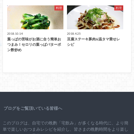
料理
料理
2018.10.14
2018.4.25
葉っぱの苦味がお酒に合う簡単お
豆腐ステーキ豚肉&温タマ乗せレ
つまみ！セロリの葉っぱバターポ
シピ
ン酢炒め
ブログをご覧頂いている皆様へ
このブログは、自宅での晩酌「宅飲み」が多くなる時代に、より簡
単で楽しいおつまみレシピを紹介し、皆さまの晩酌時間をより楽し