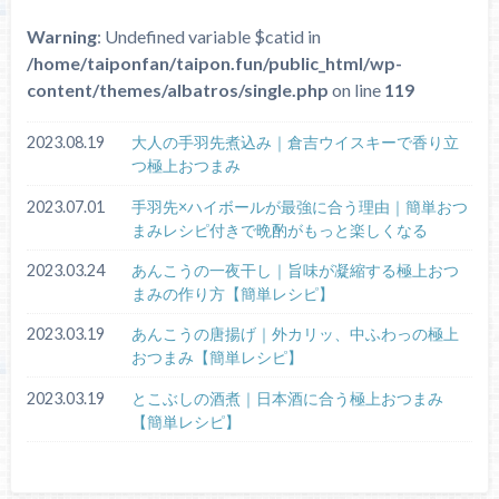
Warning
: Undefined variable $catid in
/home/taiponfan/taipon.fun/public_html/wp-
content/themes/albatros/single.php
on line
119
2023.08.19
大人の手羽先煮込み｜倉吉ウイスキーで香り立
つ極上おつまみ
2023.07.01
手羽先×ハイボールが最強に合う理由｜簡単おつ
まみレシピ付きで晩酌がもっと楽しくなる
2023.03.24
あんこうの一夜干し｜旨味が凝縮する極上おつ
まみの作り方【簡単レシピ】
2023.03.19
あんこうの唐揚げ｜外カリッ、中ふわっの極上
おつまみ【簡単レシピ】
2023.03.19
とこぶしの酒煮｜日本酒に合う極上おつまみ
【簡単レシピ】