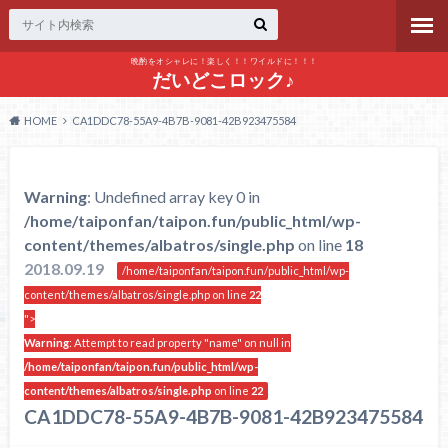
晩酌をオシャレに！楽しく！！ワイルドに！！！
だいどこロック♪
HOME
CA1DDC78-55A9-4B7B-9081-42B923475584
Warning
: Undefined array key 0 in
/home/taiponfan/taipon.fun/public_html/wp-
content/themes/albatros/single.php
on line
18
2018.09.19
/home/taiponfan/taipon.fun/public_html/wp-
content/themes/albatros/single.php on line
22
">
Warning
: Attempt to read property "name" on null in
/home/taiponfan/taipon.fun/public_html/wp-
content/themes/albatros/single.php
on line
22
CA1DDC78-55A9-4B7B-9081-42B923475584