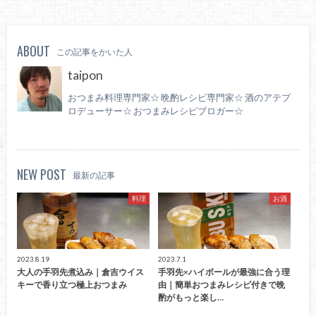
ABOUT
この記事をかいた人
taipon
おつまみ料理専門家☆ 晩酌レシピ専門家☆ 酒のアテプ
ロデューサー☆ おつまみレシピブロガー☆
NEW POST
最新の記事
料理
お酒
2023.8.19
2023.7.1
大人の手羽先煮込み｜倉吉ウイス
手羽先×ハイボールが最強に合う理
キーで香り立つ極上おつまみ
由｜簡単おつまみレシピ付きで晩
酌がもっと楽し…