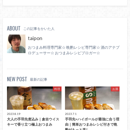
ABOUT
この記事をかいた人
taipon
おつまみ料理専門家☆ 晩酌レシピ専門家☆ 酒のアテプ
ロデューサー☆ おつまみレシピブロガー☆
NEW POST
最新の記事
料理
お酒
2023.8.19
2023.7.1
大人の手羽先煮込み｜倉吉ウイス
手羽先×ハイボールが最強に合う理
キーで香り立つ極上おつまみ
由｜簡単おつまみレシピ付きで晩
酌がもっと楽し…