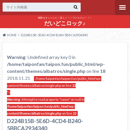
晩酌をオシャレに！楽しく！！ワイルドに！！！
だいどこロック♪
HOME
D224B15B-5E6D-4CD4-B240-5BBCA2934340
Warning
: Undefined array key 0 in
/home/taiponfan/taipon.fun/public_html/wp-
content/themes/albatros/single.php
on line
18
2018.11.21
/home/taiponfan/taipon.fun/public_html/wp-
content/themes/albatros/single.php on line
22
">
Warning
: Attempt to read property "name" on null in
/home/taiponfan/taipon.fun/public_html/wp-
content/themes/albatros/single.php
on line
22
D224B15B-5E6D-4CD4-B240-
5BBCA2934340