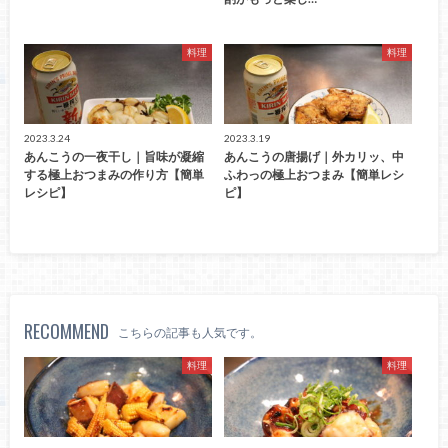
料理
料理
2023.3.24
2023.3.19
あんこうの一夜干し｜旨味が凝縮
あんこうの唐揚げ｜外カリッ、中
する極上おつまみの作り方【簡単
ふわっの極上おつまみ【簡単レシ
レシピ】
ピ】
RECOMMEND
こちらの記事も人気です。
料理
料理