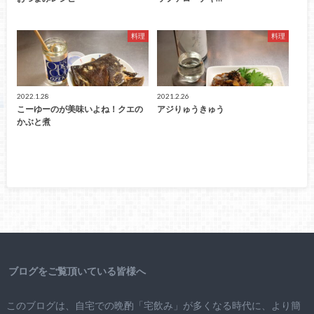
料理
料理
2022.1.28
2021.2.26
こーゆーのが美味いよね！クエの
アジりゅうきゅう
かぶと煮
ブログをご覧頂いている皆様へ
このブログは、自宅での晩酌「宅飲み」が多くなる時代に、より簡