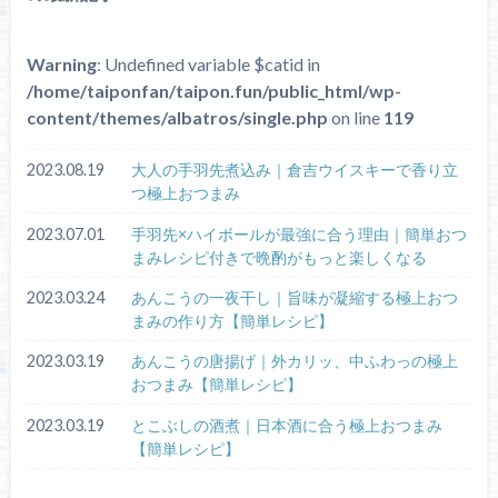
Warning
: Undefined variable $catid in
/home/taiponfan/taipon.fun/public_html/wp-
content/themes/albatros/single.php
on line
119
2023.08.19
大人の手羽先煮込み｜倉吉ウイスキーで香り立
つ極上おつまみ
2023.07.01
手羽先×ハイボールが最強に合う理由｜簡単おつ
まみレシピ付きで晩酌がもっと楽しくなる
2023.03.24
あんこうの一夜干し｜旨味が凝縮する極上おつ
まみの作り方【簡単レシピ】
2023.03.19
あんこうの唐揚げ｜外カリッ、中ふわっの極上
おつまみ【簡単レシピ】
2023.03.19
とこぶしの酒煮｜日本酒に合う極上おつまみ
【簡単レシピ】