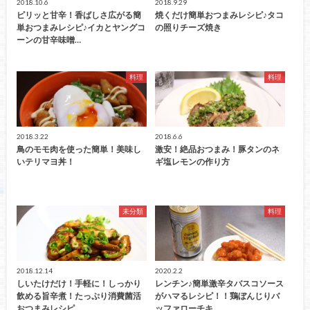
2018.10.6
2018.9.29
ピリッと甘辛！香ばしさ広がる簡
焼くだけ簡単おつまみレシピ♪タコ
単おつまみレシピ♪イカとヤングコ
の照りチーズ焼き
ーンの甘辛味噌…
料理
料理
2018.3.22
2018.6.6
鳥のモモ肉を使った簡単！美味し
激安！絶品おつまみ！豚タンのネ
いテリマヨ丼！
ギ塩レモンの作り方
未分類
料理
2018.12.14
2020.2.2
しいたけだけ！手軽に！しっかり
レンチン♪簡単激辛タバスコソース
飲める旨辛煮！たっぷり消費菌活
がハマるレシピ！！鶏ぼんじりバ
おつまみレシピ
ッファローチキ…