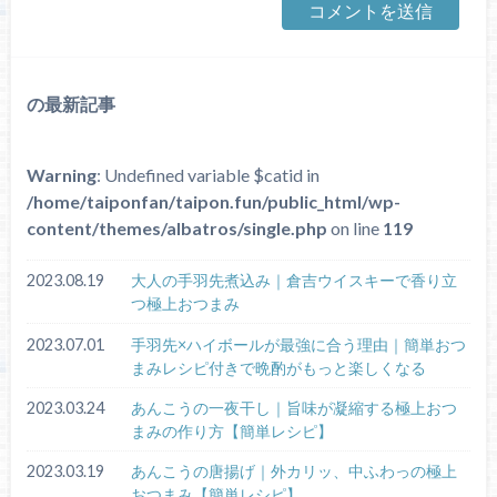
の最新記事
Warning
: Undefined variable $catid in
/home/taiponfan/taipon.fun/public_html/wp-
content/themes/albatros/single.php
on line
119
2023.08.19
大人の手羽先煮込み｜倉吉ウイスキーで香り立
つ極上おつまみ
2023.07.01
手羽先×ハイボールが最強に合う理由｜簡単おつ
まみレシピ付きで晩酌がもっと楽しくなる
2023.03.24
あんこうの一夜干し｜旨味が凝縮する極上おつ
まみの作り方【簡単レシピ】
2023.03.19
あんこうの唐揚げ｜外カリッ、中ふわっの極上
おつまみ【簡単レシピ】