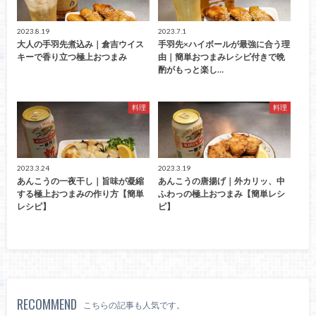
2023.8.19
2023.7.1
大人の手羽先煮込み｜倉吉ウイス
手羽先×ハイボールが最強に合う理
キーで香り立つ極上おつまみ
由｜簡単おつまみレシピ付きで晩
酌がもっと楽し…
料理
料理
2023.3.24
2023.3.19
あんこうの一夜干し｜旨味が凝縮
あんこうの唐揚げ｜外カリッ、中
する極上おつまみの作り方【簡単
ふわっの極上おつまみ【簡単レシ
レシピ】
ピ】
RECOMMEND
こちらの記事も人気です。