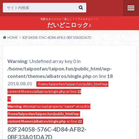
晩酌をオシャレに！楽しく！！ワイルドに！！！
だいどこロック♪
HOME
82F24058-576C-4D84-AFB2-0BF33A01DA7D
Warning
: Undefined array key 0 in
/home/taiponfan/taipon.fun/public_html/wp-
content/themes/albatros/single.php
on line
18
2018.08.01
/home/taiponfan/taipon.fun/public_html/wp-
content/themes/albatros/single.php on line
22
">
Warning
: Attempt to read property "name" on null in
/home/taiponfan/taipon.fun/public_html/wp-
content/themes/albatros/single.php
on line
22
82F24058-576C-4D84-AFB2-
0BF33A01DA7D