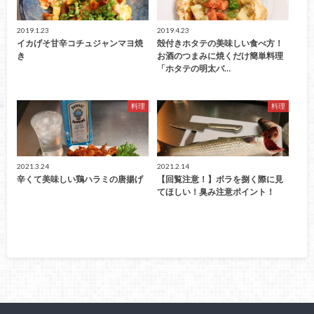
2019.1.23
2019.4.23
イカげそ甘辛コチュジャンマヨ焼
殻付きホタテの美味しい食べ方！
き
お酒のつまみに焼くだけ簡単料理
「ホタテの明太バ…
料理
料理
2021.3.24
2021.2.14
辛くて美味しい鶏ハラミの唐揚げ
【回覧注意！】ボラを捌く際に見
てほしい！臭み注意ポイント！