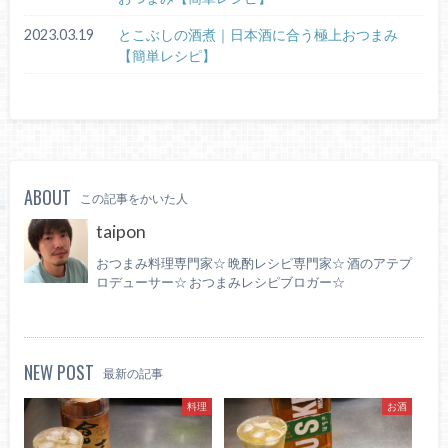
2023.03.19
とこぶしの酒煮｜日本酒に合う極上おつまみ
【簡単レシピ】
ABOUT
この記事をかいた人
taipon
おつまみ料理専門家☆ 晩酌レシピ専門家☆ 酒のアテプ
ロデューサー☆ おつまみレシピブロガー☆
NEW POST
最新の記事
料理
お酒