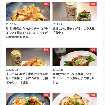
料理
料理
2018.9.24
2021.6.5
焦げた醤油とたっぷりチーズが香
適当なのに美味すぎる！ニラ大量
ばしい！簡単おつまみレシピやげ
消費中！！
ん軟骨の照り焼き…
料理
料理
2022.10.12
2018.4.25
【ふわふわ食感】家庭で作れる絶
簡単なのにとっても美味しい！ア
品ふぐ唐揚げ｜下味の黄金比と揚
スパラベーコン温泉たまご乗せレ
げ方のコツ【晩酌…
シピ
料理
料理