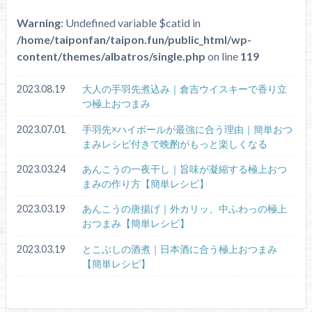
Warning
: Undefined variable $catid in
/home/taiponfan/taipon.fun/public_html/wp-
content/themes/albatros/single.php
on line
119
2023.08.19
大人の手羽先煮込み｜倉吉ウイスキーで香り立
つ極上おつまみ
2023.07.01
手羽先×ハイボールが最強に合う理由｜簡単おつ
まみレシピ付きで晩酌がもっと楽しくなる
2023.03.24
あんこうの一夜干し｜旨味が凝縮する極上おつ
まみの作り方【簡単レシピ】
2023.03.19
あんこうの唐揚げ｜外カリッ、中ふわっの極上
おつまみ【簡単レシピ】
2023.03.19
とこぶしの酒煮｜日本酒に合う極上おつまみ
【簡単レシピ】