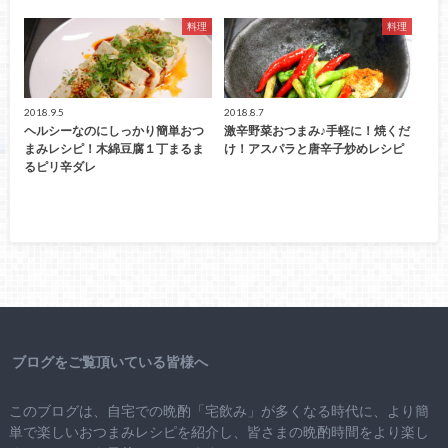
料理
料理
2018.9.5
2018.8.7
ヘルシーなのにしっかり簡単おつ
激辛野菜おつまみ♪手軽に！焼くだ
まみレシピ！木綿豆腐１丁まるま
け！アスパラと唐辛子炒めレシピ
るピリ辛ダレ
ブログをご覧頂いている皆様へ
このブログは、自宅での晩酌「宅飲み」が多くなる時代に、より簡
単で楽しいおつまみレシピを紹介し、皆さまの晩酌時間をより楽し