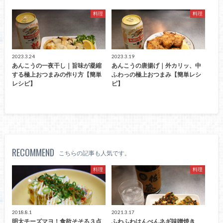
料理
料理
2023.3.24
2023.3.19
あんこうの一夜干し｜旨味が凝縮
あんこうの唐揚げ｜外カリッ、中
する極上おつまみの作り方【簡単
ふわっの極上おつまみ【簡単レシ
レシピ】
ピ】
RECOMMEND
こちらの記事も人気です。
料理
料理
2018.8.1
2021.3.17
明太チーズマヨ！食欲そそる３点
ふわふわはんぺんネギ味噌焼き