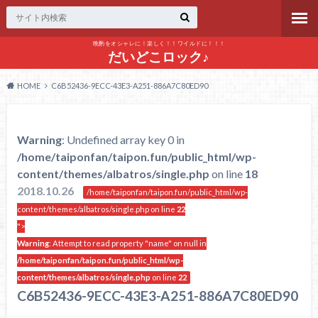
晩酌をオシャレに！楽しく！！ワイルドに！！！
だいどこロック♪
HOME
C6B52436-9ECC-43E3-A251-886A7C80ED90
Warning
: Undefined array key 0 in
/home/taiponfan/taipon.fun/public_html/wp-
content/themes/albatros/single.php
on line
18
2018.10.26
/home/taiponfan/taipon.fun/public_html/wp-
content/themes/albatros/single.php on line
22
">
Warning
: Attempt to read property "name" on null in
/home/taiponfan/taipon.fun/public_html/wp-
content/themes/albatros/single.php
on line
22
C6B52436-9ECC-43E3-A251-886A7C80ED90