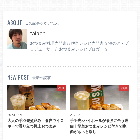
ABOUT
この記事をかいた人
taipon
おつまみ料理専門家☆ 晩酌レシピ専門家☆ 酒のアテプ
ロデューサー☆ おつまみレシピブロガー☆
NEW POST
最新の記事
料理
お酒
2023.8.19
2023.7.1
大人の手羽先煮込み｜倉吉ウイス
手羽先×ハイボールが最強に合う理
キーで香り立つ極上おつまみ
由｜簡単おつまみレシピ付きで晩
酌がもっと楽し…