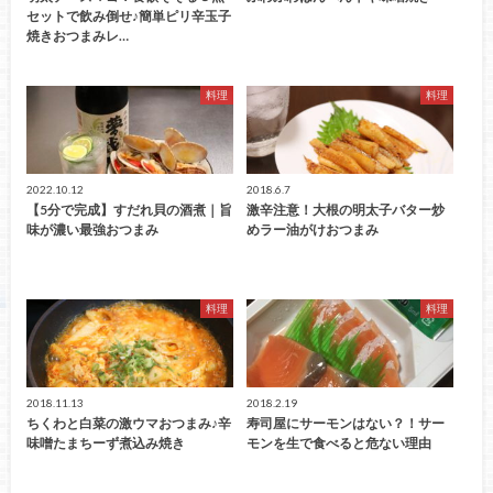
セットで飲み倒せ♪簡単ピリ辛玉子
焼きおつまみレ…
料理
料理
2022.10.12
2018.6.7
【5分で完成】すだれ貝の酒煮｜旨
激辛注意！大根の明太子バター炒
味が濃い最強おつまみ
めラー油がけおつまみ
料理
料理
2018.11.13
2018.2.19
ちくわと白菜の激ウマおつまみ♪辛
寿司屋にサーモンはない？！サー
味噌たまちーず煮込み焼き
モンを生で食べると危ない理由