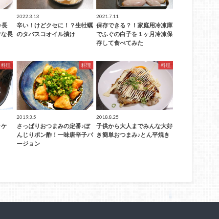
2022.3.13
2021.7.11
♪長
辛い！けどクセに！？生牡蠣
保存できる？！家庭用冷凍庫
ワな長
のタバスコオイル漬け
でふぐの白子を１ヶ月冷凍保
存して食べてみた
料理
料理
料理
2019.3.5
2018.8.25
ッケ
さっぱりおつまみの定番♪ぼ
子供から大人までみんな大好
んじりポン酢！一味唐辛子バ
き簡単おつまみ♪とん平焼き
ージョン