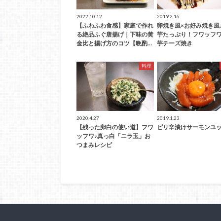
2022.10.12
2019.2.16
【ふわふわ食感】家庭で作れ
卵焼き風×お好み焼き風
る絶品ふぐ唐揚げ｜下味の黄
芋たっぷり！フワッフ
金比と揚げ方のコツ【晩酌…
芋チーズ焼き
料理
2020.4.27
2019.1.23
【残った卵白の使い道】フワ
ピリ辛漬けサーモンユ
ッフワ♪真っ白「ニラ玉」お
つまみレシピ