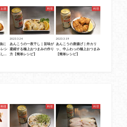
お酒
料理
料理
2023.3.24
2023.3.19
強に
あんこうの一夜干し｜旨味が
あんこうの唐揚げ｜外カリ
みレシ
凝縮する極上おつまみの作り
ッ、中ふわっの極上おつまみ
し…
方【簡単レシピ】
【簡単レシピ】
料理
料理
料理