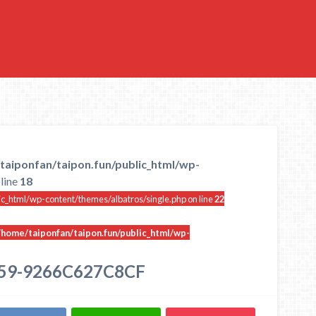
taiponfan/taipon.fun/public_html/wp-
line
18
ic_html/wp-content/themes/albatros/single.php on line
22
/home/taiponfan/taipon.fun/public_html/wp-
59-9266C627C8CF