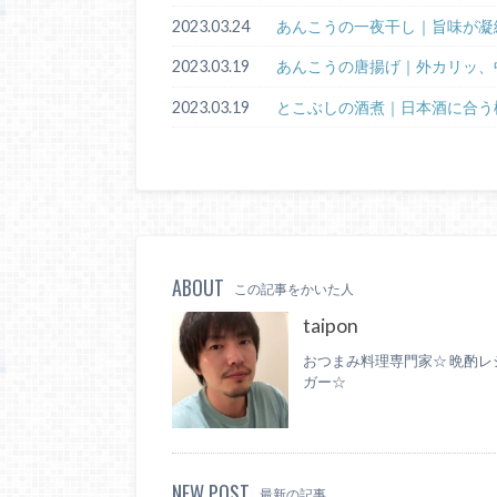
2023.03.24
あんこうの一夜干し｜旨味が凝
2023.03.19
あんこうの唐揚げ｜外カリッ、
2023.03.19
とこぶしの酒煮｜日本酒に合う
ABOUT
この記事をかいた人
taipon
おつまみ料理専門家☆ 晩酌レ
ガー☆
NEW POST
最新の記事