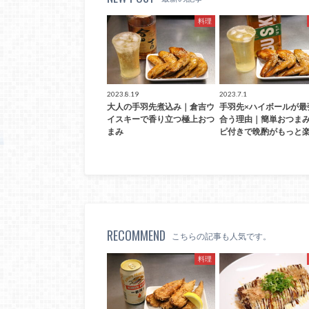
料理
2023.8.19
2023.7.1
大人の手羽先煮込み｜倉吉ウ
手羽先×ハイボールが最
イスキーで香り立つ極上おつ
合う理由｜簡単おつま
まみ
ピ付きで晩酌がもっと楽
RECOMMEND
こちらの記事も人気です。
料理