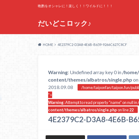
晩酌をオシャレに！楽しく！！ワイルドに！！！
だいどこロック♪
HOME
4E2379C2-D3A8-4E6B-B659-9266C627C8CF
Warning
: Undefined array key 0 in
/home/
content/themes/albatros/single.php
on 
2018.09.08
/home/taiponfan/taipon.fun/publ
">
Warning
: Attempt to read property "name" on null in
content/themes/albatros/single.php
on line
22
4E2379C2-D3A8-4E6B-B6