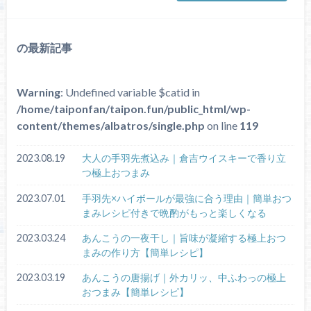
の最新記事
Warning
: Undefined variable $catid in
/home/taiponfan/taipon.fun/public_html/wp-
content/themes/albatros/single.php
on line
119
2023.08.19
大人の手羽先煮込み｜倉吉ウイスキーで香り立
つ極上おつまみ
2023.07.01
手羽先×ハイボールが最強に合う理由｜簡単おつ
まみレシピ付きで晩酌がもっと楽しくなる
2023.03.24
あんこうの一夜干し｜旨味が凝縮する極上おつ
まみの作り方【簡単レシピ】
2023.03.19
あんこうの唐揚げ｜外カリッ、中ふわっの極上
おつまみ【簡単レシピ】