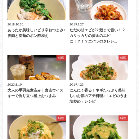
2018.10.31
2019.2.27
あったか美味しいピリ辛おつまみ♪
ただの甘エビが？殻まで旨い！？
豚肉と春菊のポン酢和え
カリッカリの黄金のエビ
に！？！？エバラのタレレ…
料理
料理
2023.8.19
2019.4.23
大人の手羽先煮込み｜倉吉ウイス
にんにく香る！ネギたっぷり美味
キーで香り立つ極上おつまみ
しいお酒のアテ料理♪「エビのうま
塩炒め」レシピ
料理
料理