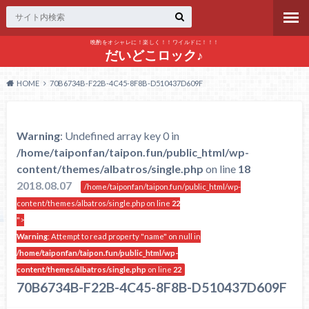
晩酌をオシャレに！楽しく！！ワイルドに！！！
だいどこロック♪
HOME
70B6734B-F22B-4C45-8F8B-D510437D609F
Warning
: Undefined array key 0 in
/home/taiponfan/taipon.fun/public_html/wp-
content/themes/albatros/single.php
on line
18
2018.08.07
/home/taiponfan/taipon.fun/public_html/wp-
content/themes/albatros/single.php on line
22
">
Warning
: Attempt to read property "name" on null in
/home/taiponfan/taipon.fun/public_html/wp-
content/themes/albatros/single.php
on line
22
70B6734B-F22B-4C45-8F8B-D510437D609F