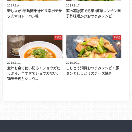
2019.3.6
2019.3.17
新じゃが♪半熟卵乗せピリ辛ポテサ
菜の花は茹でる菜♪簡単レンチン辛
ラ☆マヨトーバン味
子酢味噌かけおつまみレシピ
料理
料理
2018.5.11
2018.10.14
煮汁も全て使い切る！ショウガた
ししとう消費おつまみレシピ！豚
っぷり、辛すぎてショウガない。
タンとししとうのチーズ焼き
鶏モモ肉とショウ…