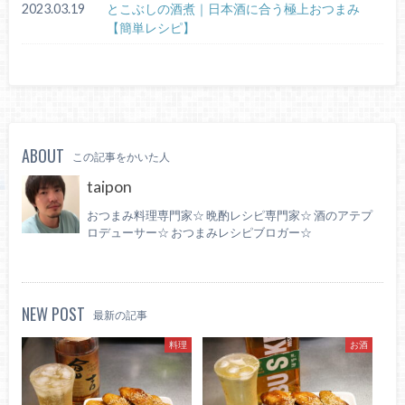
2023.03.19
とこぶしの酒煮｜日本酒に合う極上おつまみ
【簡単レシピ】
ABOUT
この記事をかいた人
taipon
おつまみ料理専門家☆ 晩酌レシピ専門家☆ 酒のアテプ
ロデューサー☆ おつまみレシピブロガー☆
NEW POST
最新の記事
料理
お酒