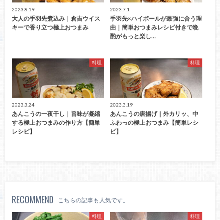
2023.8.19
2023.7.1
大人の手羽先煮込み｜倉吉ウイス
手羽先×ハイボールが最強に合う理
キーで香り立つ極上おつまみ
由｜簡単おつまみレシピ付きで晩
酌がもっと楽し…
料理
料理
2023.3.24
2023.3.19
あんこうの一夜干し｜旨味が凝縮
あんこうの唐揚げ｜外カリッ、中
する極上おつまみの作り方【簡単
ふわっの極上おつまみ【簡単レシ
レシピ】
ピ】
RECOMMEND
こちらの記事も人気です。
料理
料理