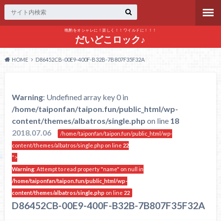
晩酌をオシャレに！楽しく！！ワイルドに！！！
だいどこロック♪
HOME
D86452CB-00E9-400F-B32B-7B807F35F32A
Warning
: Undefined array key 0 in
/home/taiponfan/taipon.fun/public_html/wp-
content/themes/albatros/single.php
on line
18
2018.07.06
/home/taiponfan/taipon.fun/public_html/wp-
content/themes/albatros/single.php on line
22
">
Warning
: Attempt to read property "name" on null in
/home/taiponfan/taipon.fun/public_html/wp-
content/themes/albatros/single.php
on line
22
D86452CB-00E9-400F-B32B-7B807F35F32A