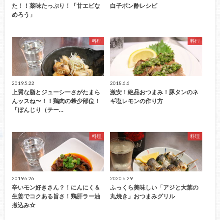
た！！薬味たっぷり！「甘エビな
白子ポン酢レシピ
めろう」
料理
料理
2019.5.22
2018.6.6
上質な脂とジューシーさがたまら
激安！絶品おつまみ！豚タンのネ
んッスね〜！！鶏肉の希少部位！
ギ塩レモンの作り方
「ぼんじり（テー…
料理
料理
2019.6.26
2020.6.29
辛いモン好きさん？！にんにく＆
ふっくら美味しい「アジと大葉の
生姜でコクある旨さ！鶏肝ラー油
丸焼き」おつまみグリル
煮込み☆