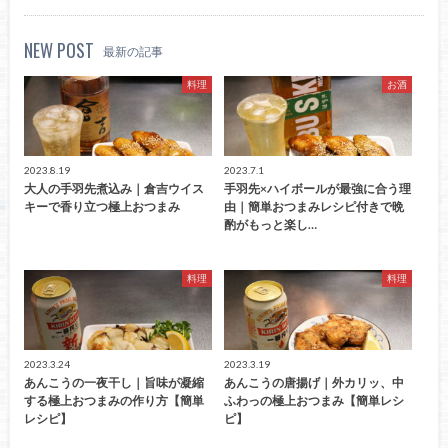
NEW POST
最新の記事
料理
お酒
2023.8.19
2023.7.1
大人の手羽先煮込み｜倉吉ウイス
手羽先×ハイボールが最強に合う理
キーで香り立つ極上おつまみ
由｜簡単おつまみレシピ付きで晩
酌がもっと楽し…
料理
料理
2023.3.24
2023.3.19
あんこうの一夜干し｜旨味が凝縮
あんこうの唐揚げ｜外カリッ、中
する極上おつまみの作り方【簡単
ふわっの極上おつまみ【簡単レシ
レシピ】
ピ】