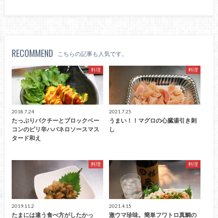
RECOMMEND
こちらの記事も人気です。
料理
料理
2018.7.24
2021.7.25
たっぷりパクチーとブロックベー
うまい！！マグロの心臓湯引き刺
コンのピリ辛ハバネロソースマス
し
タード和え
料理
料理
2019.11.2
2021.4.15
たまには違う食べ方がしたかっ
激ウマ珍味。簡単フワトロ真鯛の