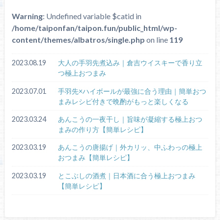
Warning
: Undefined variable $catid in
/home/taiponfan/taipon.fun/public_html/wp-
content/themes/albatros/single.php
on line
119
2023.08.19
大人の手羽先煮込み｜倉吉ウイスキーで香り立
つ極上おつまみ
2023.07.01
手羽先×ハイボールが最強に合う理由｜簡単おつ
まみレシピ付きで晩酌がもっと楽しくなる
2023.03.24
あんこうの一夜干し｜旨味が凝縮する極上おつ
まみの作り方【簡単レシピ】
2023.03.19
あんこうの唐揚げ｜外カリッ、中ふわっの極上
おつまみ【簡単レシピ】
2023.03.19
とこぶしの酒煮｜日本酒に合う極上おつまみ
【簡単レシピ】