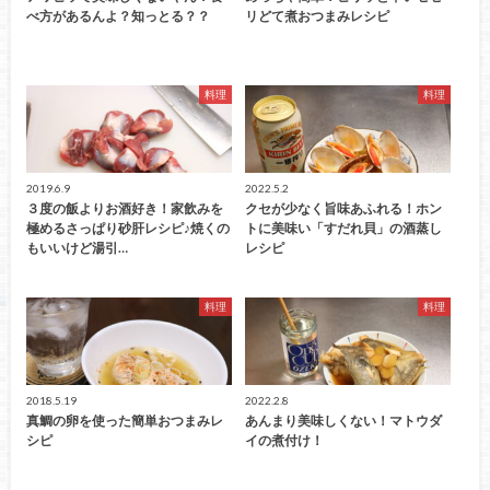
べ方があるんよ？知っとる？？
リどて煮おつまみレシピ
料理
料理
2019.6.9
2022.5.2
３度の飯よりお酒好き！家飲みを
クセが少なく旨味あふれる！ホン
極めるさっぱり砂肝レシピ♪焼くの
トに美味い「すだれ貝」の酒蒸し
もいいけど湯引…
レシピ
料理
料理
2018.5.19
2022.2.8
真鯛の卵を使った簡単おつまみレ
あんまり美味しくない！マトウダ
シピ
イの煮付け！