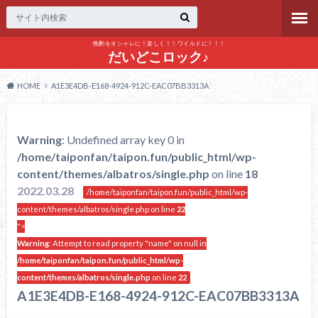
晩酌をオシャレに！楽しく！！ワイルドに！！！
だいどこロック♪
HOME
A1E3E4DB-E168-4924-912C-EAC07BB3313A
Warning
: Undefined array key 0 in
/home/taiponfan/taipon.fun/public_html/wp-
content/themes/albatros/single.php
on line
18
2022.03.28
/home/taiponfan/taipon.fun/public_html/wp-
content/themes/albatros/single.php on line
22
">
Warning
: Attempt to read property "name" on null in
/home/taiponfan/taipon.fun/public_html/wp-
content/themes/albatros/single.php
on line
22
A1E3E4DB-E168-4924-912C-EAC07BB3313A