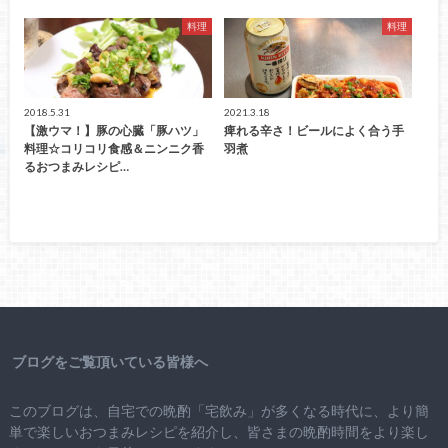
料理
料理
2018.5.31
2021.3.18
【激ウマ！】豚の心臓「豚ハツ」
痺れる辛さ！ビールによく合う手
料理☆コリコリ食感＆ニンニク香
羽煮
るおつまみレシピ…
ブログをご覧頂いている皆様へ
このブログは、自宅での晩酌「宅飲み」が多くなる時代に、より簡
単で楽しいおつまみレシピを紹介し、皆さまの晩酌時間をより楽し