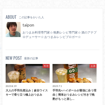
ABOUT
この記事をかいた人
taipon
おつまみ料理専門家☆ 晩酌レシピ専門家☆ 酒のアテプ
ロデューサー☆ おつまみレシピブロガー☆
NEW POST
最新の記事
料理
お酒
2023.8.19
2023.7.1
大人の手羽先煮込み｜倉吉ウイス
手羽先×ハイボールが最強に合う理
キーで香り立つ極上おつまみ
由｜簡単おつまみレシピ付きで晩
酌がもっと楽し…