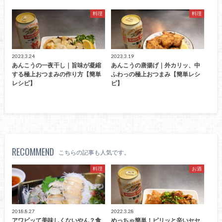
料理
料理
2023.3.24
2023.3.19
あんこうの一夜干し｜旨味が凝縮
あんこうの唐揚げ｜外カリッ、中
する極上おつまみの作り方【簡単
ふわっの極上おつまみ【簡単レシ
レシピ】
ピ】
RECOMMEND
こちらの記事も人気です。
料理
お酒
2018.8.27
2022.3.28
アワビッて美味しくないやん？食
めっちゃ簡単！ピリッと辛いセセ