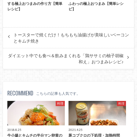
する極上おつまみの作り方【簡単
ふわっの極上おつまみ【簡単レシ
レシピ】
ピ】
トースターで焼くだけ！もちもち油揚げが美味しいベーコン
とキムチ焼き
ダイエット中でも食べ＆飲みまくれる「鶏ササミの柚子胡椒
和え」おつまみレシピ♪
RECOMMEND
こちらの記事も人気です。
料理
料理
2018.8.25
2021.4.25
牛小腸とキムチの半分マン卵黄の
豚コブクロの下処理・加熱時間