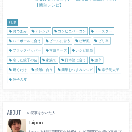
【簡単レシピ】
料理
おつまみ
アレンジ
コンビニベーコン
トースター
ハイボールに合う
ビールに合う
ピザ風
ピリ辛
ブラックペッパー
マヨネーズ
レシピ簡単
余った餃子の皮
家族で
日本酒に合う
激辛
焼くだけ
焼酎に合う
簡単おつまみレシピ
辛子明太子
餃子の皮
ABOUT
この記事をかいた人
taipon
おつまみ料理専門家☆ 晩酌レシピ専門家☆ 酒のアテプ