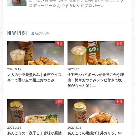
ロデューサー☆ おつまみレシピブロガー☆
NEW POST
最新の記事
料理
お酒
2023.8.19
2023.7.1
大人の手羽先煮込み｜倉吉ウイス
手羽先×ハイボールが最強に合う理
キーで香り立つ極上おつまみ
由｜簡単おつまみレシピ付きで晩
酌がもっと楽し…
料理
料理
2023.3.24
2023.3.19
あんこうの一夜干し｜旨味が凝縮
あんこうの唐揚げ｜外カリッ、中