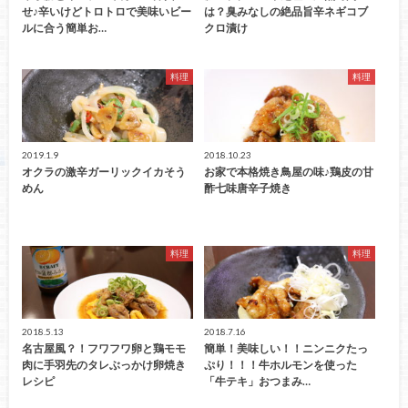
せ♪辛いけどトロトロで美味いビー
は？臭みなしの絶品旨辛ネギコブ
ルに合う簡単お…
クロ漬け
料理
料理
2019.1.9
2018.10.23
オクラの激辛ガーリックイカそう
お家で本格焼き鳥屋の味♪鶏皮の甘
めん
酢七味唐辛子焼き
料理
料理
2018.5.13
2018.7.16
名古屋風？！フワフワ卵と鶏モモ
簡単！美味しい！！ニンニクたっ
肉に手羽先のタレぶっかけ卵焼き
ぷり！！！牛ホルモンを使った
レシピ
「牛テキ」おつまみ…