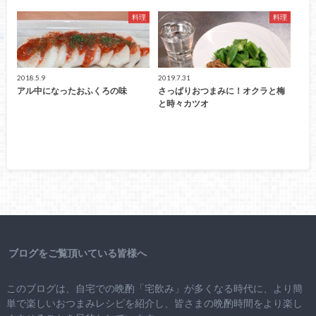
料理
料理
2018.5.9
2019.7.31
アル中になったおふくろの味
さっぱりおつまみに！オクラと梅
と時々カツオ
ブログをご覧頂いている皆様へ
このブログは、自宅での晩酌「宅飲み」が多くなる時代に、より簡
単で楽しいおつまみレシピを紹介し、皆さまの晩酌時間をより楽し