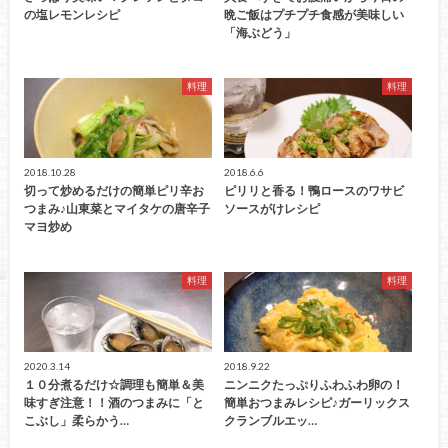
の塩レモンレシピ
晩ご飯はプチプチ食感が美味しい
「海ぶどう」
料理
料理
2018.10.28
2018.6.6
切って炒めるだけの簡単ピリ辛お
ピリリと香る！鴨ロースのワサビ
つまみ♪山東菜とマイタケの唐辛子
ソースがけレシピ
マヨ炒め
料理
料理
2020.3.14
2018.9.22
１０分煮るだけ☆調理も簡単＆美
ニンニクたっぷりふわふわ卵の！
味すぎ注意！！酒のつまみに「と
簡単おつまみレシピ♪ガーリックス
こぶし」柔らかう…
クランブルエッ…