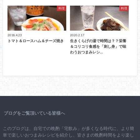
料理
料理
2018.4.23
2020.2.17
トマト＆ロースハム＆チーズ焼き
生きくらげの湯で時間は？？栄養
＆コリコリ食感を「刺し身」で味
わうおつまみレシ…
ブログをご覧頂いている皆様へ
このブログは、自宅での晩酌「宅飲み」が多くなる時代に、より簡
単で楽しいおつまみレシピを紹介し、皆さまの晩酌時間をより楽し