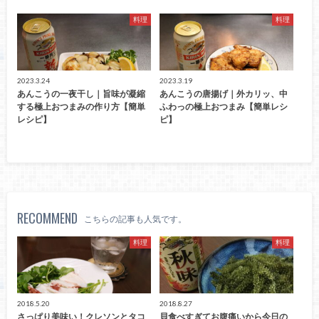
料理
料理
2023.3.24
2023.3.19
あんこうの一夜干し｜旨味が凝縮
あんこうの唐揚げ｜外カリッ、中
する極上おつまみの作り方【簡単
ふわっの極上おつまみ【簡単レシ
レシピ】
ピ】
RECOMMEND
こちらの記事も人気です。
料理
料理
2018.5.20
2018.8.27
さっぱり美味い！クレソンとタコ
貝食べすぎてお腹痛いから今日の