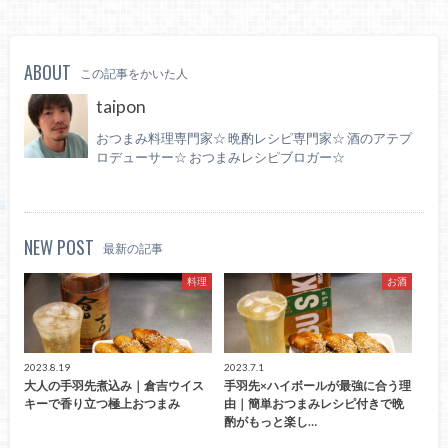
ABOUT
この記事をかいた人
taipon
おつまみ料理専門家☆ 晩酌レシピ専門家☆ 酒のアテプ
ロデューサー☆ おつまみレシピブロガー☆
NEW POST
最新の記事
料理
お酒
2023.8.19
2023.7.1
大人の手羽先煮込み｜倉吉ウイス
手羽先×ハイボールが最強に合う理
キーで香り立つ極上おつまみ
由｜簡単おつまみレシピ付きで晩
酌がもっと楽し…