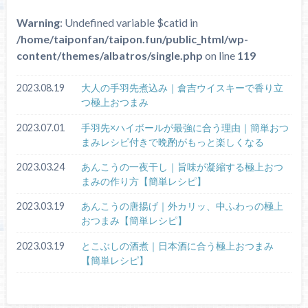
Warning
: Undefined variable $catid in
/home/taiponfan/taipon.fun/public_html/wp-
content/themes/albatros/single.php
on line
119
2023.08.19
大人の手羽先煮込み｜倉吉ウイスキーで香り立
つ極上おつまみ
2023.07.01
手羽先×ハイボールが最強に合う理由｜簡単おつ
まみレシピ付きで晩酌がもっと楽しくなる
2023.03.24
あんこうの一夜干し｜旨味が凝縮する極上おつ
まみの作り方【簡単レシピ】
2023.03.19
あんこうの唐揚げ｜外カリッ、中ふわっの極上
おつまみ【簡単レシピ】
2023.03.19
とこぶしの酒煮｜日本酒に合う極上おつまみ
【簡単レシピ】