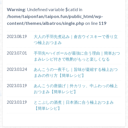
Warning
: Undefined variable $catid in
/home/taiponfan/taipon.fun/public_html/wp-
content/themes/albatros/single.php
on line
119
2023.08.19
大人の手羽先煮込み｜倉吉ウイスキーで香り立
つ極上おつまみ
2023.07.01
手羽先×ハイボールが最強に合う理由｜簡単おつ
まみレシピ付きで晩酌がもっと楽しくなる
2023.03.24
あんこうの一夜干し｜旨味が凝縮する極上おつ
まみの作り方【簡単レシピ】
2023.03.19
あんこうの唐揚げ｜外カリッ、中ふわっの極上
おつまみ【簡単レシピ】
2023.03.19
とこぶしの酒煮｜日本酒に合う極上おつまみ
【簡単レシピ】