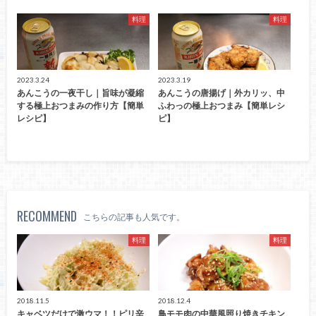
料理
料理
2023.3.24
2023.3.19
あんこうの一夜干し｜旨味が凝縮
あんこうの唐揚げ｜外カリッ、中
する極上おつまみの作り方【簡単
ふわっの極上おつまみ【簡単レシ
レシピ】
ピ】
RECOMMEND
こちらの記事も人気です。
料理
料理
2018.11.5
2018.12.4
キャベツだけで激ウマ！！ピリ辛
鳥モモ肉の中華風照り焼きチキン