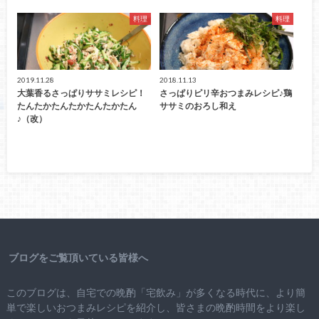
料理
料理
2019.11.28
2018.11.13
大葉香るさっぱりササミレシピ！
さっぱりピリ辛おつまみレシピ♪鶏
たんたかたんたかたんたかたん
ササミのおろし和え
♪（改）
ブログをご覧頂いている皆様へ
このブログは、自宅での晩酌「宅飲み」が多くなる時代に、より簡
単で楽しいおつまみレシピを紹介し、皆さまの晩酌時間をより楽し