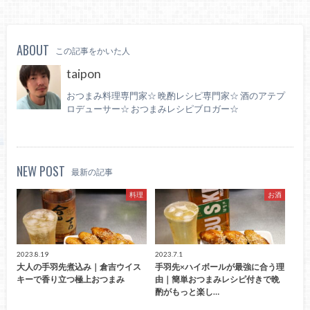
ABOUT
この記事をかいた人
taipon
おつまみ料理専門家☆ 晩酌レシピ専門家☆ 酒のアテプ
ロデューサー☆ おつまみレシピブロガー☆
NEW POST
最新の記事
料理
お酒
2023.8.19
2023.7.1
大人の手羽先煮込み｜倉吉ウイス
手羽先×ハイボールが最強に合う理
キーで香り立つ極上おつまみ
由｜簡単おつまみレシピ付きで晩
酌がもっと楽し…