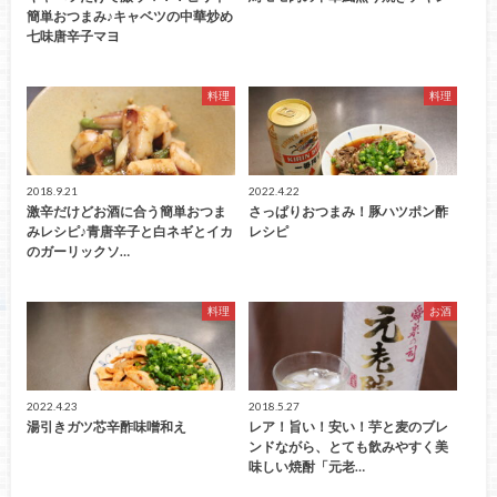
簡単おつまみ♪キャベツの中華炒め
七味唐辛子マヨ
料理
料理
2018.9.21
2022.4.22
激辛だけどお酒に合う簡単おつま
さっぱりおつまみ！豚ハツポン酢
みレシピ♪青唐辛子と白ネギとイカ
レシピ
のガーリックソ…
料理
お酒
2022.4.23
2018.5.27
湯引きガツ芯辛酢味噌和え
レア！旨い！安い！芋と麦のブレ
ンドながら、とても飲みやすく美
味しい焼酎「元老…