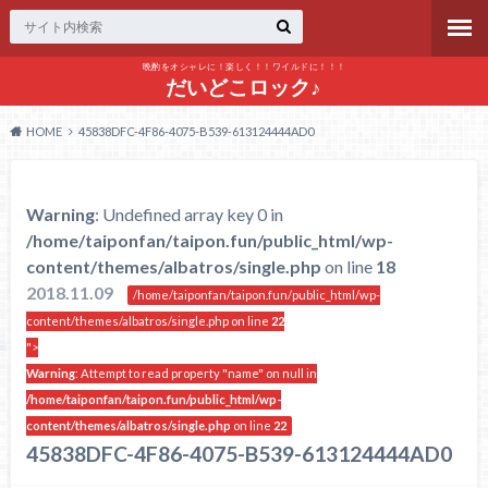
晩酌をオシャレに！楽しく！！ワイルドに！！！
だいどこロック♪
HOME
45838DFC-4F86-4075-B539-613124444AD0
Warning
: Undefined array key 0 in
/home/taiponfan/taipon.fun/public_html/wp-
content/themes/albatros/single.php
on line
18
2018.11.09
/home/taiponfan/taipon.fun/public_html/wp-
content/themes/albatros/single.php on line
22
">
Warning
: Attempt to read property "name" on null in
/home/taiponfan/taipon.fun/public_html/wp-
content/themes/albatros/single.php
on line
22
45838DFC-4F86-4075-B539-613124444AD0