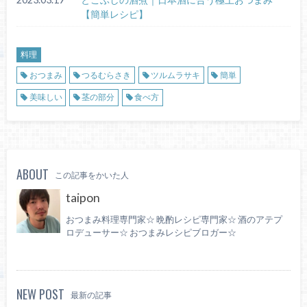
【簡単レシピ】
料理
おつまみ
つるむらさき
ツルムラサキ
簡単
美味しい
茎の部分
食べ方
ABOUT
この記事をかいた人
taipon
おつまみ料理専門家☆ 晩酌レシピ専門家☆ 酒のアテプ
ロデューサー☆ おつまみレシピブロガー☆
NEW POST
最新の記事