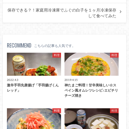
保存できる？！家庭用冷凍庫でふぐの白子を１ヶ月冷凍保存
して食べてみた
RECOMMEND
こちらの記事も人気です。
料理
料理
2022.4.3
2019.4.15
激辛手羽先唐揚げ「手羽揚げくん
神たまご料理！甘辛美味しい☆ス
レッド」
ペイン風オムレツレシピ♪エビチリ
チーズ焼き
料理
料理