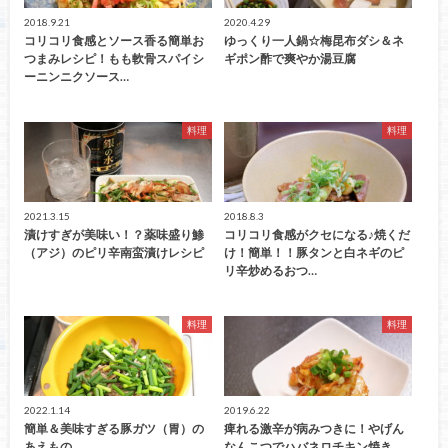
2018.9.21
2020.4.29
コリコリ食感とソース香る簡単お
ゆっくり一人鍋☆梅昆布ダシ＆ネ
つまみレシピ！もも軟骨スパイシ
ギポン酢で爽やか湯豆腐
ーニンニクソース…
料理
料理
2021.3.15
2018.8.3
漬けすぎが美味い！？薬味盛り鯵
コリコリ食感がクセになる♪焼くだ
（アジ）のピリ辛南蛮漬けレシピ
け！簡単！！豚タンと白ネギのピ
リ辛炒めるおつ…
料理
料理
2022.1.14
2019.6.22
簡単＆美味すぎる豚ガツ（胃）の
痺れる激辛が病みつきに！やげん
あえもの
なんこつでハバネロチキン焼き