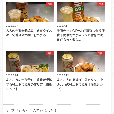
料理
お酒
2023.8.19
2023.7.1
大人の手羽先煮込み｜倉吉ウイス
手羽先×ハイボールが最強に合う理
キーで香り立つ極上おつまみ
由｜簡単おつまみレシピ付きで晩
酌がもっと楽し…
料理
料理
2023.3.24
2023.3.19
あんこうの一夜干し｜旨味が凝縮
あんこうの唐揚げ｜外カリッ、中
する極上おつまみの作り方【簡単
ふわっの極上おつまみ【簡単レシ
レシピ】
ピ】
ブリもらったので花にした！