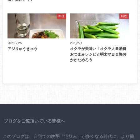
料理
料理
2021.2.26
2019.9.1
アジりゅうきゅう
オクラが美味い！オクラ大量消費
おつまみレシピ☆明太マヨ＆梅お
かかなめろう
ブログをご覧頂いている皆様へ
このブログは、自宅での晩酌「宅飲み」が多くなる時代に、より簡