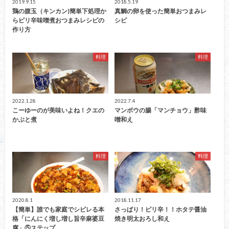
2019.9.15
2018.5.19
鶏の腹玉（キンカン)簡単下処理か
真鯛の卵を使った簡単おつまみレ
らピリ辛味噌煮おつまみレシピの
シピ
作り方
料理
料理
2022.1.28
2022.7.4
こーゆーのが美味いよね！クエの
マンボウの腸「マンチョウ」酢味
かぶと煮
噌和え
料理
料理
2020.8.1
2018.11.17
【簡単】誰でも家庭でシビレる本
さっぱり！ピリ辛！！ホタテ醤油
格「にんにく増し増し旨辛麻婆豆
焼き明太おろし和え
腐」⑤ステップ