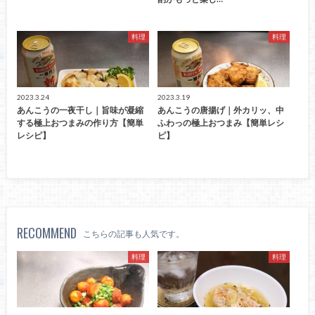
料理
料理
2023.3.24
2023.3.19
あんこうの一夜干し｜旨味が凝縮
あんこうの唐揚げ｜外カリッ、中
する極上おつまみの作り方【簡単
ふわっの極上おつまみ【簡単レシ
レシピ】
ピ】
RECOMMEND
こちらの記事も人気です。
料理
料理