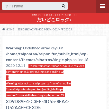
晩酌をオシャレに！楽しく！！ワイルドに！！！
だいどこロック♪
HOME
3D9D89E4-C3FE-4D55-8FA4-D52A4FFCE3D5
Warning
: Undefined array key 0 in
/home/taiponfan/taipon.fun/public_html/wp-
content/themes/albatros/single.php
on line
18
2020.12.11
/home/taiponfan/taipon.fun/public_html/wp-
content/themes/albatros/single.php on line
22
">
Warning
: Attempt to read property "name" on null in
/home/taiponfan/taipon.fun/public_html/wp-
content/themes/albatros/single.php
on line
22
3D9D89E4-C3FE-4D55-8FA4-
D52A4FFCE3D5