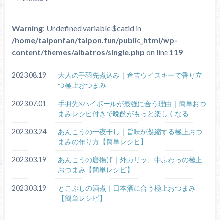
Warning
: Undefined variable $catid in
/home/taiponfan/taipon.fun/public_html/wp-
content/themes/albatros/single.php
on line
119
2023.08.19
大人の手羽先煮込み｜倉吉ウイスキーで香り立
つ極上おつまみ
2023.07.01
手羽先×ハイボールが最強に合う理由｜簡単おつ
まみレシピ付きで晩酌がもっと楽しくなる
2023.03.24
あんこうの一夜干し｜旨味が凝縮する極上おつ
まみの作り方【簡単レシピ】
2023.03.19
あんこうの唐揚げ｜外カリッ、中ふわっの極上
おつまみ【簡単レシピ】
2023.03.19
とこぶしの酒煮｜日本酒に合う極上おつまみ
【簡単レシピ】