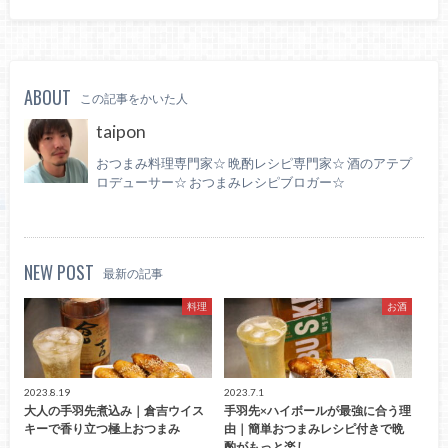
ABOUT
この記事をかいた人
taipon
おつまみ料理専門家☆ 晩酌レシピ専門家☆ 酒のアテプ
ロデューサー☆ おつまみレシピブロガー☆
NEW POST
最新の記事
料理
お酒
2023.8.19
2023.7.1
大人の手羽先煮込み｜倉吉ウイス
手羽先×ハイボールが最強に合う理
キーで香り立つ極上おつまみ
由｜簡単おつまみレシピ付きで晩
酌がもっと楽し…