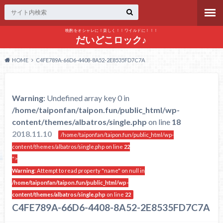
晩酌をオシャレに！楽しく！！ワイルドに！！！
だいどこロック♪
HOME
C4FE789A-66D6-4408-8A52-2E8535FD7C7A
Warning
: Undefined array key 0 in
/home/taiponfan/taipon.fun/public_html/wp-
content/themes/albatros/single.php
on line
18
2018.11.10
/home/taiponfan/taipon.fun/public_html/wp-
content/themes/albatros/single.php on line
22
">
Warning
: Attempt to read property "name" on null in
/home/taiponfan/taipon.fun/public_html/wp-
content/themes/albatros/single.php
on line
22
C4FE789A-66D6-4408-8A52-2E8535FD7C7A