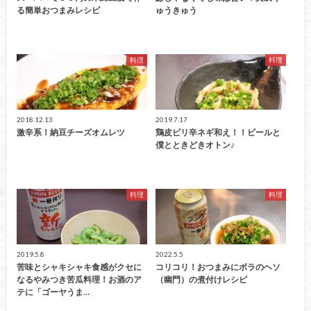
る簡単おつまみレシピ
ゅうきゅう
料理
料理
2018.12.13
2019.7.17
激辛系！納豆チーズオムレツ
鶏皮ピリ辛ネギ和え！！ビールと
僕とときどきオトン♪
料理
料理
2019.5.8
2022.5.5
苦味とシャキシャキ食感がクセに
コリコリ！おつまみにボラのヘソ
なるやみつき苦瓜料理！お酒のア
（幽門）の煮付けレシピ
テに「ゴーヤうま…