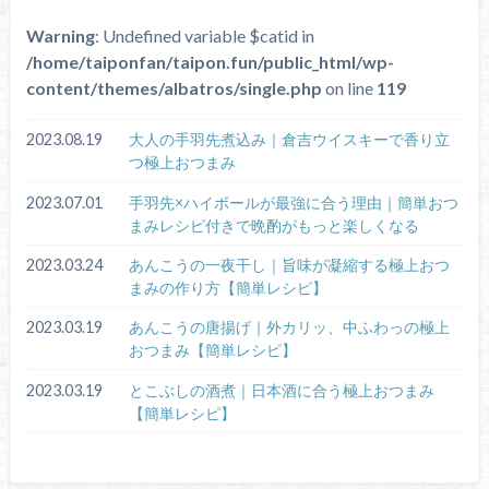
Warning
: Undefined variable $catid in
/home/taiponfan/taipon.fun/public_html/wp-
content/themes/albatros/single.php
on line
119
2023.08.19
大人の手羽先煮込み｜倉吉ウイスキーで香り立
つ極上おつまみ
2023.07.01
手羽先×ハイボールが最強に合う理由｜簡単おつ
まみレシピ付きで晩酌がもっと楽しくなる
2023.03.24
あんこうの一夜干し｜旨味が凝縮する極上おつ
まみの作り方【簡単レシピ】
2023.03.19
あんこうの唐揚げ｜外カリッ、中ふわっの極上
おつまみ【簡単レシピ】
2023.03.19
とこぶしの酒煮｜日本酒に合う極上おつまみ
【簡単レシピ】