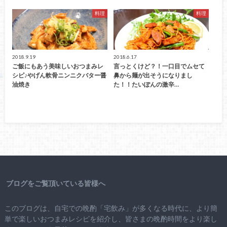
料理
料理
2018.9.19
2018.6.17
ご飯にもあう美味しいおつまみレ
言っとくけど？！一口目でムセて
シピ♪やげん軟骨ニンニクバター醤
鼻から麺が出そうになりまし
油焼き
た！！たいぽんの激辛…
ブログをご覧頂いている皆様へ
このブログは、自宅での晩酌「宅飲み」が多くなる時代に、より簡
単で楽しいおつまみレシピを紹介し、皆さまの晩酌時間をより楽し