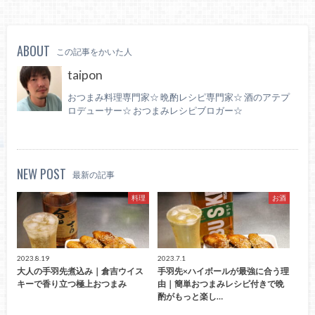
ABOUT
この記事をかいた人
taipon
おつまみ料理専門家☆ 晩酌レシピ専門家☆ 酒のアテプ
ロデューサー☆ おつまみレシピブロガー☆
NEW POST
最新の記事
料理
お酒
2023.8.19
2023.7.1
大人の手羽先煮込み｜倉吉ウイス
手羽先×ハイボールが最強に合う理
キーで香り立つ極上おつまみ
由｜簡単おつまみレシピ付きで晩
酌がもっと楽し…