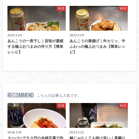
料理
料理
2023.3.24
2023.3.19
あんこうの一夜干し｜旨味が凝縮
あんこうの唐揚げ｜外カリッ、中
する極上おつまみの作り方【簡単
ふわっの極上おつまみ【簡単レシ
レシピ】
ピ】
RECOMMEND
こちらの記事も人気です。
料理
料理
2018.3.30
2021.3.12
スーパーで５０円の木綿豆腐で作
鯵じゃなくても味は旨い！真鯛り