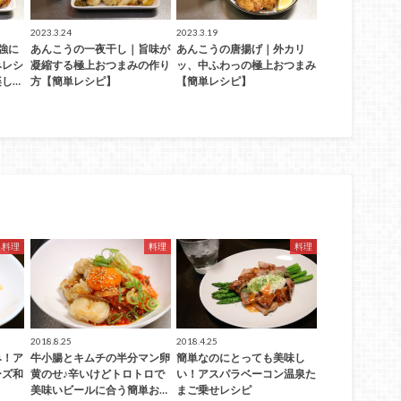
2023.3.24
2023.3.19
強に
あんこうの一夜干し｜旨味が
あんこうの唐揚げ｜外カリ
みレシ
凝縮する極上おつまみの作り
ッ、中ふわっの極上おつまみ
し…
方【簡単レシピ】
【簡単レシピ】
料理
料理
料理
2018.8.25
2018.4.25
み！ア
牛小腸とキムチの半分マン卵
簡単なのにとっても美味し
ーズ和
黄のせ♪辛いけどトロトロで
い！アスパラベーコン温泉た
美味いビールに合う簡単お…
まご乗せレシピ