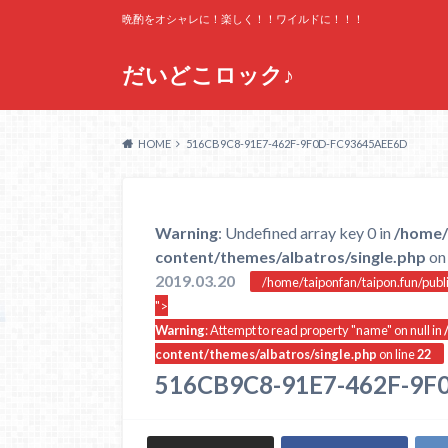
晩酌をオシャレに！楽しく！！ワイルドに！！！
だいどこロック♪
HOME
516CB9C8-91E7-462F-9F0D-FC93645AEE6D
Warning
: Undefined array key 0 in
/home/
content/themes/albatros/single.php
on 
2019.03.20
/home/taiponfan/taipon.fun/publ
">
Warning
: Attempt to read property "name" on null in
content/themes/albatros/single.php
on line
22
516CB9C8-91E7-462F-9F