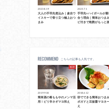
2023.8.19
2023.7.1
大人の手羽先煮込み｜倉吉ウ
手羽先×ハイボールが最
イスキーで香り立つ極上おつ
合う理由｜簡単おつま
まみ
ピ付きで晩酌がもっと楽
RECOMMEND
こちらの記事も人気です。
料理
2019.9.18
2018.6.12
簡単酒の肴ももやのメンマ活
秒でできる簡単おつま
用！ピリ辛ネギマヨ和え
ボガドと豆板醤マヨネ
え