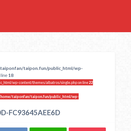
taiponfan/taipon.fun/public_html/wp-
line
18
ic_html/wp-content/themes/albatros/single.php on line
22
/home/taiponfan/taipon.fun/public_html/wp-
0D-FC93645AEE6D