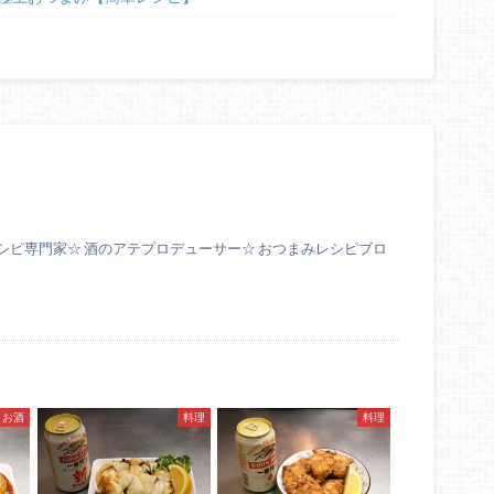
シピ専門家☆ 酒のアテプロデューサー☆ おつまみレシピブロ
お酒
料理
料理