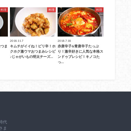
料理
料理
料理
2018.11.7
2018.7.18
おつま
キムチがイイね！ピリ辛！ホ
赤唐辛子&青唐辛子たっぷ
クホク激ウマおつまみレシピ
り！激辛好きに人気な本格ス
♪じゃがいもの明太チーズ…
ンドゥブレシピ！キノコた
っ…
時代
さま