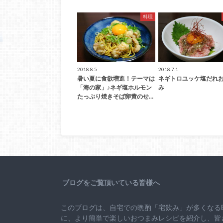
料理
2018.8.5
2018.7.1
暑い夏に食欲増進！テーマは
ネギトロユッケ塩だれ
「海の家」♪ネギ塩ホルモン
み
たっぷり焼きそば卵黄のせ…
ブログをご覧頂いている皆様へ
このブログは、自宅での晩酌「宅飲み」が多くなる
に、より簡単で楽しいおつまみレシピを紹介し、皆