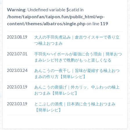
Warning
: Undefined variable $catid in
/home/taiponfan/taipon.fun/public_html/wp-
content/themes/albatros/single.php
on line
119
2023.08.19
大人の手羽先煮込み｜倉吉ウイスキーで香り立
つ極上おつまみ
2023.07.01
手羽先×ハイボールが最強に合う理由｜簡単おつ
まみレシピ付きで晩酌がもっと楽しくなる
2023.03.24
あんこうの一夜干し｜旨味が凝縮する極上おつ
まみの作り方【簡単レシピ】
2023.03.19
あんこうの唐揚げ｜外カリッ、中ふわっの極上
おつまみ【簡単レシピ】
2023.03.19
とこぶしの酒煮｜日本酒に合う極上おつまみ
【簡単レシピ】