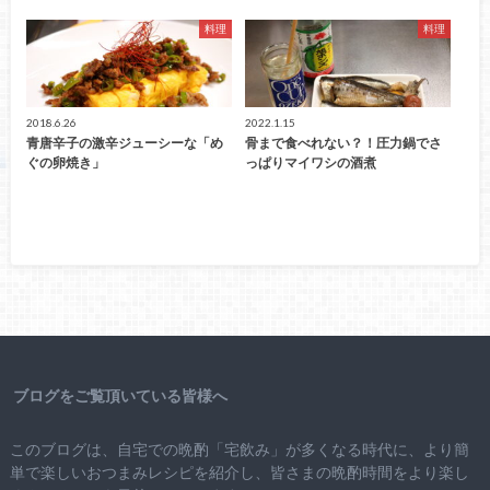
料理
料理
2018.6.26
2022.1.15
青唐辛子の激辛ジューシーな「め
骨まで食べれない？！圧力鍋でさ
ぐの卵焼き」
っぱりマイワシの酒煮
ブログをご覧頂いている皆様へ
このブログは、自宅での晩酌「宅飲み」が多くなる時代に、より簡
単で楽しいおつまみレシピを紹介し、皆さまの晩酌時間をより楽し