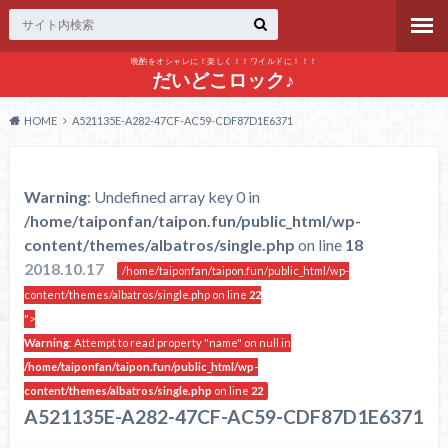
晩酌をオシャレに！楽しく！！ワイルドに！！！
だいどこロック♪
HOME
A521135E-A282-47CF-AC59-CDF87D1E6371
Warning
: Undefined array key 0 in
/home/taiponfan/taipon.fun/public_html/wp-
content/themes/albatros/single.php
on line
18
2018.10.17
/home/taiponfan/taipon.fun/public_html/wp-
content/themes/albatros/single.php on line
22
">
Warning
: Attempt to read property "name" on null in
/home/taiponfan/taipon.fun/public_html/wp-
content/themes/albatros/single.php
on line
22
A521135E-A282-47CF-AC59-CDF87D1E6371