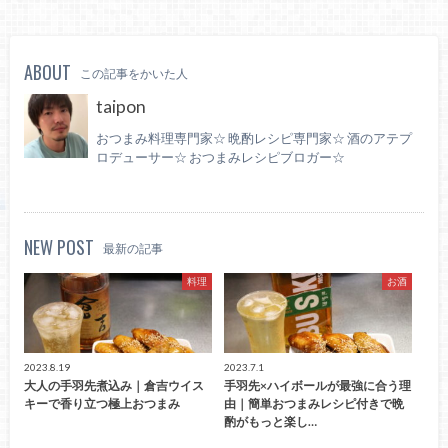
ABOUT
この記事をかいた人
taipon
おつまみ料理専門家☆ 晩酌レシピ専門家☆ 酒のアテプ
ロデューサー☆ おつまみレシピブロガー☆
NEW POST
最新の記事
料理
お酒
2023.8.19
2023.7.1
大人の手羽先煮込み｜倉吉ウイス
手羽先×ハイボールが最強に合う理
キーで香り立つ極上おつまみ
由｜簡単おつまみレシピ付きで晩
酌がもっと楽し…