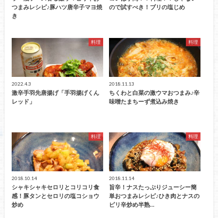
つまみレシピ♪豚ハツ唐辛子マヨ焼
ので試すべき！ブリの塩じめ
き
料理
料理
2022.4.3
2018.11.13
激辛手羽先唐揚げ「手羽揚げくん
ちくわと白菜の激ウマおつまみ♪辛
レッド」
味噌たまちーず煮込み焼き
料理
料理
2018.10.14
2018.11.14
シャキシャキセロリとコリコリ食
旨辛！ナスたっぷりジューシー簡
感！豚タンとセロリの塩コショウ
単おつまみレシピ♪ひき肉とナスの
炒め
ピリ辛炒め半熟…