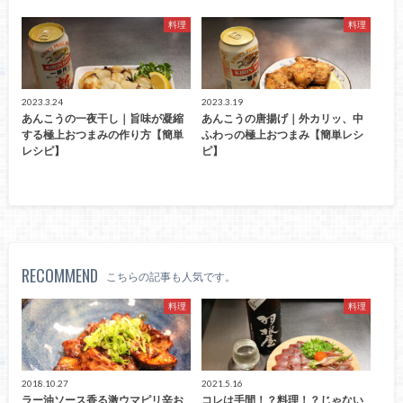
料理
料理
2023.3.24
2023.3.19
あんこうの一夜干し｜旨味が凝縮
あんこうの唐揚げ｜外カリッ、中
する極上おつまみの作り方【簡単
ふわっの極上おつまみ【簡単レシ
レシピ】
ピ】
RECOMMEND
こちらの記事も人気です。
料理
料理
2018.10.27
2021.5.16
ラー油ソース香る激ウマピリ辛お
コレは手間！？料理！？じゃない