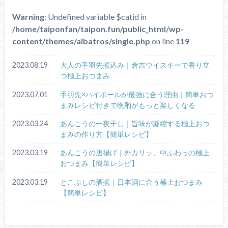
Warning
: Undefined variable $catid in
/home/taiponfan/taipon.fun/public_html/wp-
content/themes/albatros/single.php
on line
119
2023.08.19
大人の手羽先煮込み｜倉吉ウイスキーで香り立
つ極上おつまみ
2023.07.01
手羽先×ハイボールが最強に合う理由｜簡単おつ
まみレシピ付きで晩酌がもっと楽しくなる
2023.03.24
あんこうの一夜干し｜旨味が凝縮する極上おつ
まみの作り方【簡単レシピ】
2023.03.19
あんこうの唐揚げ｜外カリッ、中ふわっの極上
おつまみ【簡単レシピ】
2023.03.19
とこぶしの酒煮｜日本酒に合う極上おつまみ
【簡単レシピ】