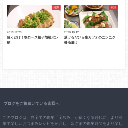
料理
料理
2018.12.20
2020.10.12
焼くだけ！鴨ロース柚子胡椒ポン
漬けるだけ☆生カツオのニンニク
酢
醤油漬け
ブログをご覧頂いている皆様へ
このブログは、自宅での晩酌「宅飲み」が多くなる時代に、より簡
単で楽しいおつまみレシピを紹介し、皆さまの晩酌時間をより楽し