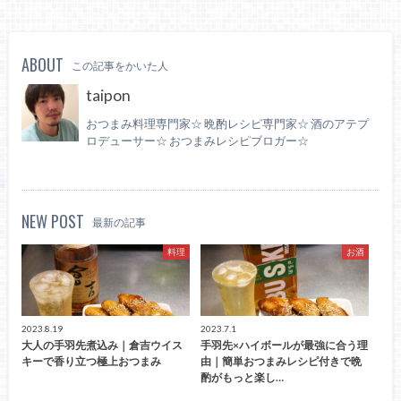
ABOUT
この記事をかいた人
taipon
おつまみ料理専門家☆ 晩酌レシピ専門家☆ 酒のアテプ
ロデューサー☆ おつまみレシピブロガー☆
NEW POST
最新の記事
料理
お酒
2023.8.19
2023.7.1
大人の手羽先煮込み｜倉吉ウイス
手羽先×ハイボールが最強に合う理
キーで香り立つ極上おつまみ
由｜簡単おつまみレシピ付きで晩
酌がもっと楽し…