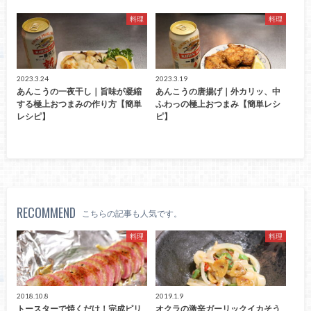
料理
料理
2023.3.24
2023.3.19
あんこうの一夜干し｜旨味が凝縮
あんこうの唐揚げ｜外カリッ、中
する極上おつまみの作り方【簡単
ふわっの極上おつまみ【簡単レシ
レシピ】
ピ】
RECOMMEND
こちらの記事も人気です。
料理
料理
2018.10.8
2019.1.9
トースターで焼くだけ！完成ピリ
オクラの激辛ガーリックイカそう