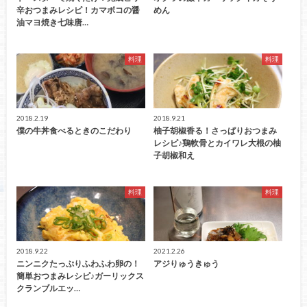
辛おつまみレシピ！カマボコの醤
めん
油マヨ焼き七味唐…
料理
料理
2018.2.19
2018.9.21
僕の牛丼食べるときのこだわり
柚子胡椒香る！さっぱりおつまみ
レシピ♪鶏軟骨とカイワレ大根の柚
子胡椒和え
料理
料理
2018.9.22
2021.2.26
ニンニクたっぷりふわふわ卵の！
アジりゅうきゅう
簡単おつまみレシピ♪ガーリックス
クランブルエッ…