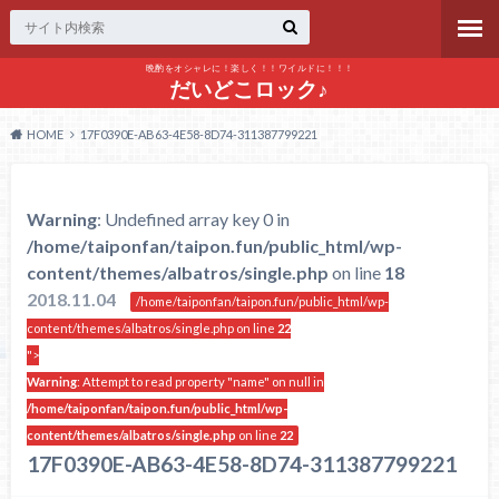
晩酌をオシャレに！楽しく！！ワイルドに！！！
だいどこロック♪
HOME
17F0390E-AB63-4E58-8D74-311387799221
Warning
: Undefined array key 0 in
/home/taiponfan/taipon.fun/public_html/wp-
content/themes/albatros/single.php
on line
18
2018.11.04
/home/taiponfan/taipon.fun/public_html/wp-
content/themes/albatros/single.php on line
22
">
Warning
: Attempt to read property "name" on null in
/home/taiponfan/taipon.fun/public_html/wp-
content/themes/albatros/single.php
on line
22
17F0390E-AB63-4E58-8D74-311387799221