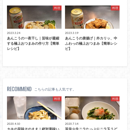
料理
料理
2023.3.24
2023.3.19
あんこうの一夜干し｜旨味が凝縮
あんこうの唐揚げ｜外カリッ、中
する極上おつまみの作り方【簡単
ふわっの極上おつまみ【簡単レシ
レシピ】
ピ】
RECOMMEND
こちらの記事も人気です。
料理
料理
2020.4.10
2020.7.14
カキの旨味そのまま！絶対美味い
旨辛☆生ニラたっぷりニラ玉うど