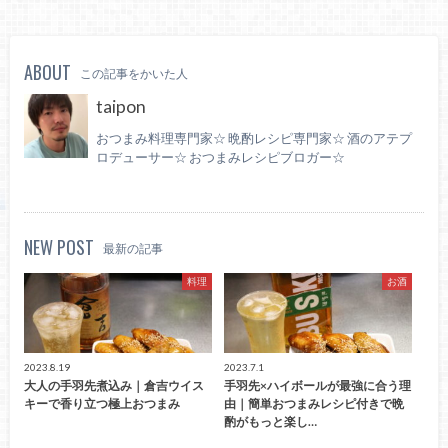
ABOUT
この記事をかいた人
taipon
おつまみ料理専門家☆ 晩酌レシピ専門家☆ 酒のアテプ
ロデューサー☆ おつまみレシピブロガー☆
NEW POST
最新の記事
料理
お酒
2023.8.19
2023.7.1
大人の手羽先煮込み｜倉吉ウイス
手羽先×ハイボールが最強に合う理
キーで香り立つ極上おつまみ
由｜簡単おつまみレシピ付きで晩
酌がもっと楽し…