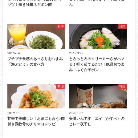
ヤツ！焼き牡蠣ネギポン酢
ん
料理
料理
2018.6.4
2019.3.25
プチプチ食感のあっさりおつまみ
とろっとろのクリーミーさがハマ
「海ぶどう」の食べ方
る！軽く茹でるだけ！絶品おつま
み「ふぐ白子ポン…
料理
料理
2019.4.10
2020.10.7
甘辛で美味しい！お酒にも合う♪肉
美味いんです！エイ（かすべ）の
付き鶏軟骨のチリマヨレシピ
ヒレ一夜干し