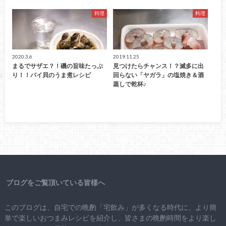
料理
料理
2020.3.6
2019.11.25
まるでサザエ？！磯の旨味たっぷ
見つけたらチャンス！？滅多に出
り！！バイ貝のうま煮レシピ
回らない「ヤガラ」の塩焼き＆酒
蒸しで乾杯♪
ブログをご覧頂いている皆様へ
このブログは、自宅での晩酌「宅飲み」が多くなる時代に、より簡
単で楽しいおつまみレシピを紹介し、皆さまの晩酌時間をより楽し