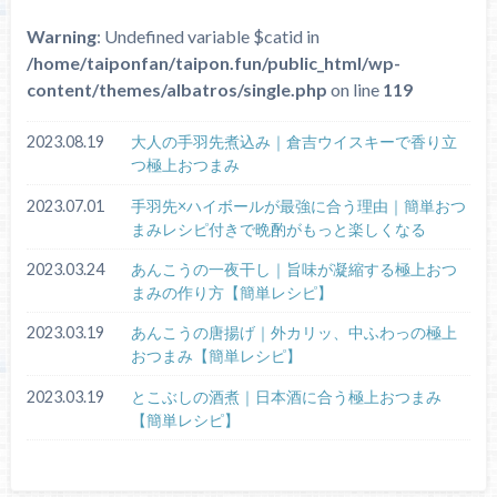
Warning
: Undefined variable $catid in
/home/taiponfan/taipon.fun/public_html/wp-
content/themes/albatros/single.php
on line
119
2023.08.19
大人の手羽先煮込み｜倉吉ウイスキーで香り立
つ極上おつまみ
2023.07.01
手羽先×ハイボールが最強に合う理由｜簡単おつ
まみレシピ付きで晩酌がもっと楽しくなる
2023.03.24
あんこうの一夜干し｜旨味が凝縮する極上おつ
まみの作り方【簡単レシピ】
2023.03.19
あんこうの唐揚げ｜外カリッ、中ふわっの極上
おつまみ【簡単レシピ】
2023.03.19
とこぶしの酒煮｜日本酒に合う極上おつまみ
【簡単レシピ】