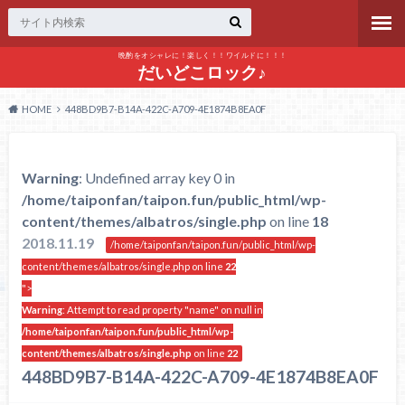
晩酌をオシャレに！楽しく！！ワイルドに！！！
だいどこロック♪
HOME
448BD9B7-B14A-422C-A709-4E1874B8EA0F
Warning
: Undefined array key 0 in
/home/taiponfan/taipon.fun/public_html/wp-
content/themes/albatros/single.php
on line
18
2018.11.19
/home/taiponfan/taipon.fun/public_html/wp-
content/themes/albatros/single.php on line
22
">
Warning
: Attempt to read property "name" on null in
/home/taiponfan/taipon.fun/public_html/wp-
content/themes/albatros/single.php
on line
22
448BD9B7-B14A-422C-A709-4E1874B8EA0F