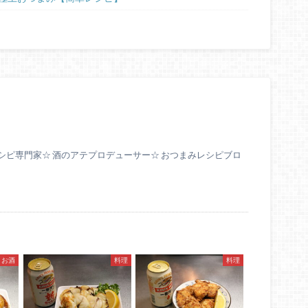
シピ専門家☆ 酒のアテプロデューサー☆ おつまみレシピブロ
お酒
料理
料理