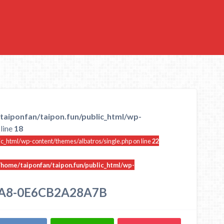
taiponfan/taipon.fun/public_html/wp-
line
18
ic_html/wp-content/themes/albatros/single.php on line
22
/home/taiponfan/taipon.fun/public_html/wp-
EA8-0E6CB2A28A7B