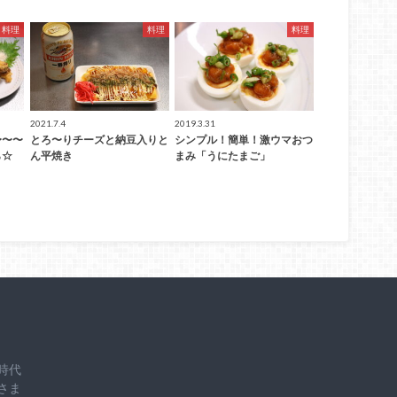
料理
料理
料理
2021.7.4
2019.3.31
〜〜〜
とろ〜りチーズと納豆入りと
シンプル！簡単！激ウマおつ
ら☆
ん平焼き
まみ「うにたまご」
時代
さま