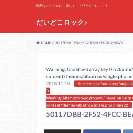
晩酌をオシャレに！楽しく！！ワイルドに！！！
だいどこロック♪
HOME
50117DBB-2F52-4FCC-BEA8-0E6CB2A28A7B
Warning
: Undefined array key 0 in
/home/
content/themes/albatros/single.php
on 
2018.11.10
/home/taiponfan/taipon.fun/publ
">
Warning
: Attempt to read property "name" on null in
content/themes/albatros/single.php
on line
22
50117DBB-2F52-4FCC-B