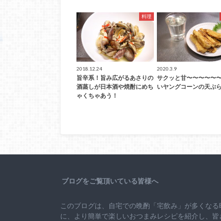
料理
2018.12.24
2020.3.9
旨辛系！旨み広がるあさりの
サクッと甘〜〜〜〜〜
酒蒸しが日本酒や焼酎にめち
いヤングコーンの天ぷ
ゃくちゃあう！
ブログをご覧頂いている皆様へ
このブログは、自宅での晩酌「宅飲み」が多くなる
に、より簡単で楽しいおつまみレシピを紹介し、皆