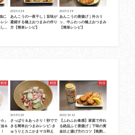
2023.3.24
2023.3.19
強に
あんこうの一夜干し｜旨味が
あんこうの唐揚げ｜外カリ
みレシ
凝縮する極上おつまみの作り
ッ、中ふわっの極上おつまみ
し…
方【簡単レシピ】
【簡単レシピ】
料理
料理
料理
2019.3.20
2022.10.12
ー☆」
さっぱり＆あっさり！秒でで
【ふわふわ食感】家庭で作れ
ま油＆
きる簡単おつまみレシピ♪き
る絶品ふぐ唐揚げ｜下味の黄
！！
ゅうりとカニかまマヨ和え
金比と揚げ方のコツ【晩酌…