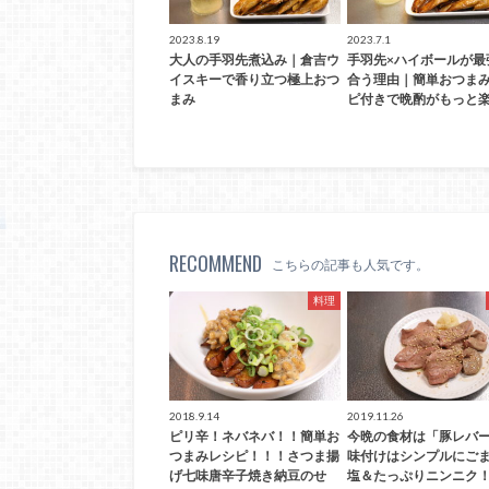
2023.8.19
2023.7.1
大人の手羽先煮込み｜倉吉ウ
手羽先×ハイボールが最
イスキーで香り立つ極上おつ
合う理由｜簡単おつま
まみ
ピ付きで晩酌がもっと楽
RECOMMEND
こちらの記事も人気です。
料理
2018.9.14
2019.11.26
ピリ辛！ネバネバ！！簡単お
今晩の食材は「豚レバ
つまみレシピ！！！さつま揚
味付けはシンプルにご
げ七味唐辛子焼き納豆のせ
塩＆たっぷりニンニク