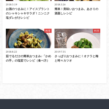
2018.5.19
2018.3.26
お酒のつまみに！アイスプラント
簡単！美味いおつまみ。あさりの
のシャキシャキサラダ！ニンニク
酒蒸しレシピ
塩ダレがけレシピ
料理
料理
2018.8.22
2019.7.31
茹でるだけの簡単おつまみ♪「かめ
さっぱりおつまみに！オクラと梅
の手」の塩茹でレシピ（食べ方）
と時々カツオ