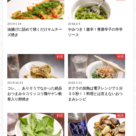
2019.1.14
2018.6.4
油揚げに詰めて焼くだけキムチー
やみつき！激辛！青唐辛子の辛辛
ズ焼き
ソース
料理
料理
2019.10.31
2020.5.11
コレ、、ありそうでなかった絶品
オクラの加熱は電子レンジで１分
おつまみ☆コリッコリ鶏ヤゲン軟
３０秒！！料理とは言えないおつ
骨入り卵焼き
まみレシピ
料理
料理