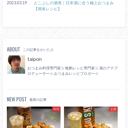
2023.03.19
とこぶしの酒煮｜日本酒に合う極上おつまみ
【簡単レシピ】
ABOUT
この記事をかいた人
taipon
おつまみ料理専門家☆ 晩酌レシピ専門家☆ 酒のアテプ
ロデューサー☆ おつまみレシピブロガー☆
NEW POST
最新の記事
料理
お酒