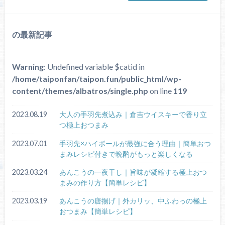
の最新記事
Warning
: Undefined variable $catid in
/home/taiponfan/taipon.fun/public_html/wp-
content/themes/albatros/single.php
on line
119
2023.08.19
大人の手羽先煮込み｜倉吉ウイスキーで香り立
つ極上おつまみ
2023.07.01
手羽先×ハイボールが最強に合う理由｜簡単おつ
まみレシピ付きで晩酌がもっと楽しくなる
2023.03.24
あんこうの一夜干し｜旨味が凝縮する極上おつ
まみの作り方【簡単レシピ】
2023.03.19
あんこうの唐揚げ｜外カリッ、中ふわっの極上
おつまみ【簡単レシピ】