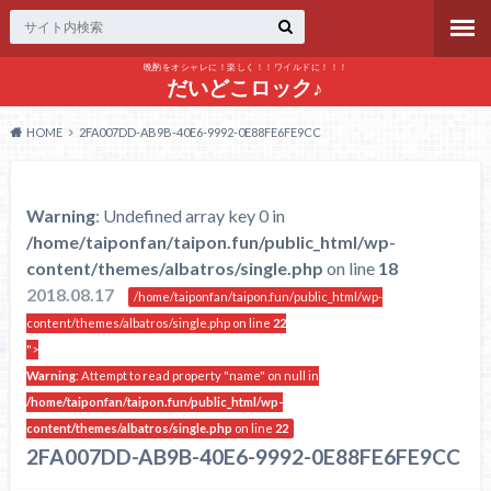
晩酌をオシャレに！楽しく！！ワイルドに！！！
だいどこロック♪
HOME
2FA007DD-AB9B-40E6-9992-0E88FE6FE9CC
Warning
: Undefined array key 0 in
/home/taiponfan/taipon.fun/public_html/wp-
content/themes/albatros/single.php
on line
18
2018.08.17
/home/taiponfan/taipon.fun/public_html/wp-
content/themes/albatros/single.php on line
22
">
Warning
: Attempt to read property "name" on null in
/home/taiponfan/taipon.fun/public_html/wp-
content/themes/albatros/single.php
on line
22
2FA007DD-AB9B-40E6-9992-0E88FE6FE9CC