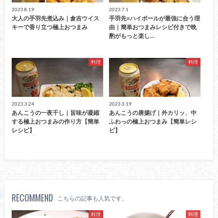
2023.8.19
2023.7.1
大人の手羽先煮込み｜倉吉ウイス
手羽先×ハイボールが最強に合う理
キーで香り立つ極上おつまみ
由｜簡単おつまみレシピ付きで晩
酌がもっと楽し…
料理
料理
2023.3.24
2023.3.19
あんこうの一夜干し｜旨味が凝縮
あんこうの唐揚げ｜外カリッ、中
する極上おつまみの作り方【簡単
ふわっの極上おつまみ【簡単レシ
レシピ】
ピ】
RECOMMEND
こちらの記事も人気です。
料理
料理