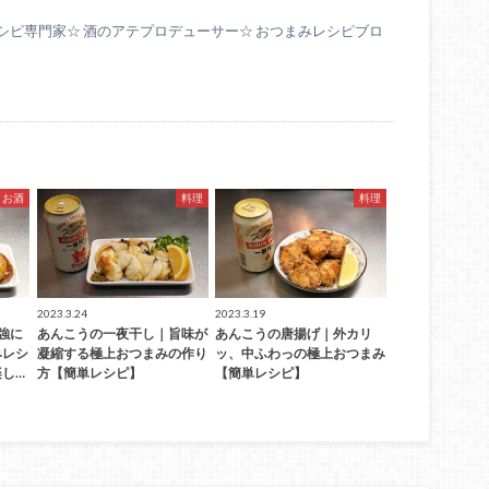
シピ専門家☆ 酒のアテプロデューサー☆ おつまみレシピブロ
お酒
料理
料理
2023.3.24
2023.3.19
強に
あんこうの一夜干し｜旨味が
あんこうの唐揚げ｜外カリ
みレシ
凝縮する極上おつまみの作り
ッ、中ふわっの極上おつまみ
し…
方【簡単レシピ】
【簡単レシピ】