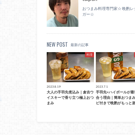
おつまみ料理専門家☆ 晩酌レ
ガー☆
NEW POST
最新の記事
料理
2023.8.19
2023.7.1
大人の手羽先煮込み｜倉吉ウ
手羽先×ハイボールが最
イスキーで香り立つ極上おつ
合う理由｜簡単おつま
まみ
ピ付きで晩酌がもっと楽