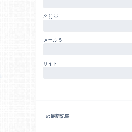
名前
※
メール
※
サイト
の最新記事