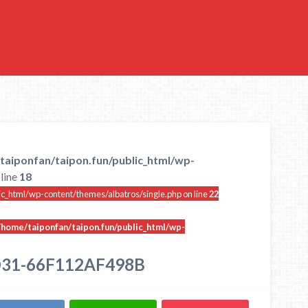
taiponfan/taipon.fun/public_html/wp-
line
18
ic_html/wp-content/themes/albatros/single.php on line
22
/home/taiponfan/taipon.fun/public_html/wp-
D31-66F112AF498B