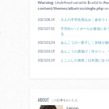
Warning
: Undefined variable $catid in
/ho
content/themes/albatros/single.php
on 
2023.08.19
大人の手羽先煮込み｜倉吉ウイ
2023.07.01
手羽先×ハイボールが最強に合
る
2023.03.24
あんこうの一夜干し｜旨味が凝
2023.03.19
あんこうの唐揚げ｜外カリッ、
2023.03.19
とこぶしの酒煮｜日本酒に合う
ABOUT
この記事をかいた人
taipon