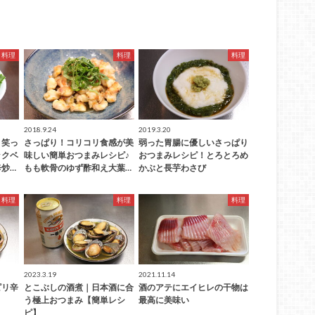
料理
料理
料理
2018.9.24
2019.3.20
！笑っ
さっぱり！コリコリ食感が美
弱った胃腸に優しいさっぱり
ックベ
味しい簡単おつまみレシピ♪
おつまみレシピ！とろとろめ
炒…
もも軟骨のゆず酢和え大葉…
かぶと長芋わさび
料理
料理
料理
2023.3.19
2021.11.14
ピリ辛
とこぶしの酒煮｜日本酒に合
酒のアテにエイヒレの干物は
う極上おつまみ【簡単レシ
最高に美味い
ピ】