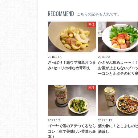
RECOMMEND
こちらの記事も人気です。
料理
2018.11.1
2018.7.6
さっぱり！激ウマ簡単おつま
かぶがぶ飲めよ〜〜！
み♪セロリの梅なめ茸和え
お酒が止まらないブロ
ーコンとホタテのピリ辛
料理
2021.5.2
2022.1.12
ゴーヤで酒のアテつくるなら
酒の肴に！とこぶしの
コレ！生で美味しい苦味も最
酒蒸し
高！