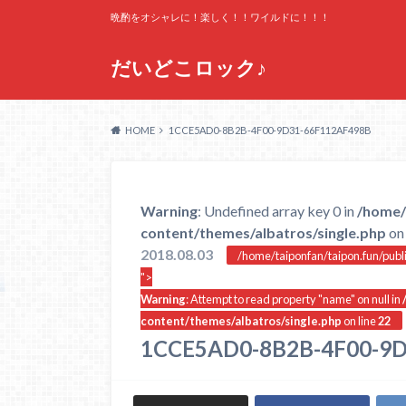
晩酌をオシャレに！楽しく！！ワイルドに！！！
だいどこロック♪
HOME
1CCE5AD0-8B2B-4F00-9D31-66F112AF498B
Warning
: Undefined array key 0 in
/home/
content/themes/albatros/single.php
on 
2018.08.03
/home/taiponfan/taipon.fun/publ
">
Warning
: Attempt to read property "name" on null in
content/themes/albatros/single.php
on line
22
1CCE5AD0-8B2B-4F00-9