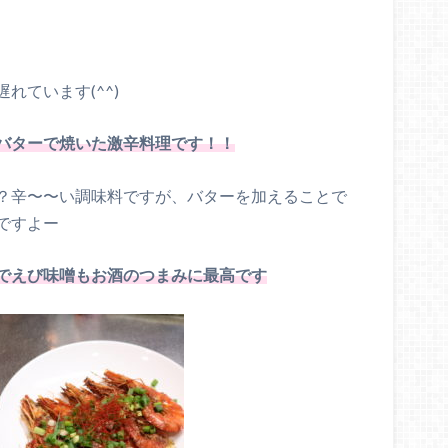
遅れています(
^^
)
バターで焼いた激辛料理です！！
？辛〜〜い調味料ですが、バターを加えることで
ですよー
でえび味噌もお酒のつまみに最高です