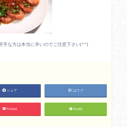
苦手な方は本当に辛いのでご注意下さい(
^^
)
シェア
はてブ
Pocket
feedly