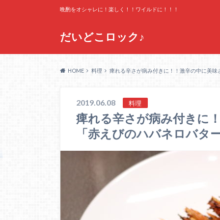
晩酌をオシャレに！楽しく！！ワイルドに！！！
だいどこロック♪
HOME
料理
痺れる辛さが病み付きに！！激辛の中に美味
2019.06.08
料理
痺れる辛さが病み付きに
「赤えびのハバネロバタ