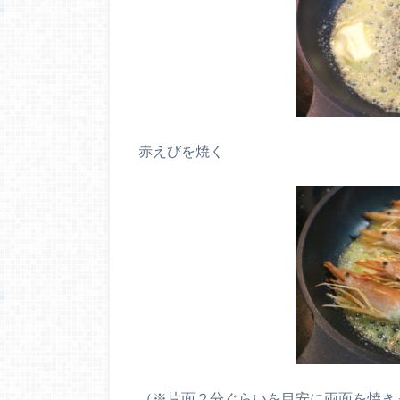
赤えびを焼く
（※片面２分ぐらいを目安に両面を焼き