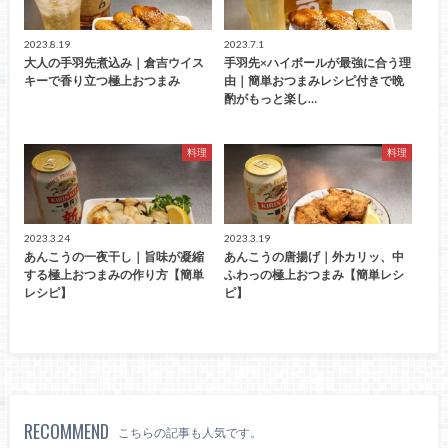
2023.8.19
2023.7.1
大人の手羽先煮込み｜倉吉ウイス
手羽先×ハイボールが最強に合う理
キーで香り立つ極上おつまみ
由｜簡単おつまみレシピ付きで晩
酌がもっと楽し…
料理
料理
2023.3.24
2023.3.19
あんこうの一夜干し｜旨味が凝縮
あんこうの唐揚げ｜外カリッ、中
する極上おつまみの作り方【簡単
ふわっの極上おつまみ【簡単レシ
レシピ】
ピ】
RECOMMEND
こちらの記事も人気です。