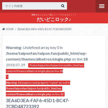
晩酌をオシャレに！楽しく！！ワイルドに！！！
だいどこロック♪
HOME
3EA6D3EA-FAF6-45D1-BC47-7CBD48723392
Warning
: Undefined array key 0 in
/home/taiponfan/taipon.fun/public_html/wp-
content/themes/albatros/single.php
on line
18
2018.07.29
/home/taiponfan/taipon.fun/public_html/wp-
content/themes/albatros/single.php on line
22
">
Warning
: Attempt to read property "name" on null in
/home/taiponfan/taipon.fun/public_html/wp-
content/themes/albatros/single.php
on line
22
3EA6D3EA-FAF6-45D1-BC47-
7CBD48723392