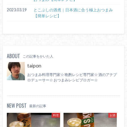
2023.03.19
とこぶしの酒煮｜日本酒に合う極上おつまみ
【簡単レシピ】
ABOUT
この記事をかいた人
taipon
おつまみ料理専門家☆ 晩酌レシピ専門家☆ 酒のアテプ
ロデューサー☆ おつまみレシピブロガー☆
NEW POST
最新の記事
料理
お酒