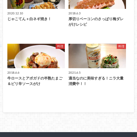
2020.12.10
2018.6.3
じゃこてん＋白ネギ焼き！
厚切りベーコンのさっぱり梅ダレ
がけレシピ
料理
料理
2018.6.6
2021.6.5
牛ロースとアボガドの半熟たまご
適当なのに美味すぎる！ニラ大量
＆ピリ辛ソースがけ
消費中！！