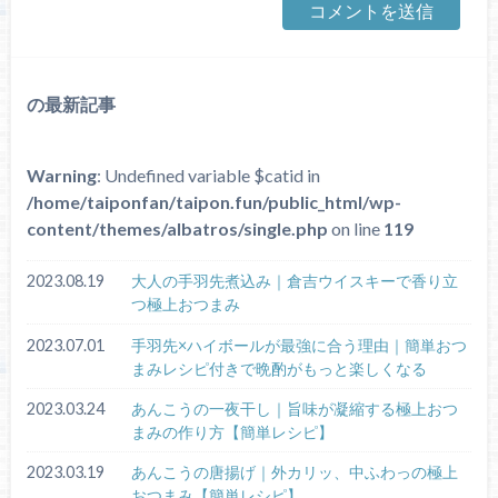
の最新記事
Warning
: Undefined variable $catid in
/home/taiponfan/taipon.fun/public_html/wp-
content/themes/albatros/single.php
on line
119
2023.08.19
大人の手羽先煮込み｜倉吉ウイスキーで香り立
つ極上おつまみ
2023.07.01
手羽先×ハイボールが最強に合う理由｜簡単おつ
まみレシピ付きで晩酌がもっと楽しくなる
2023.03.24
あんこうの一夜干し｜旨味が凝縮する極上おつ
まみの作り方【簡単レシピ】
2023.03.19
あんこうの唐揚げ｜外カリッ、中ふわっの極上
おつまみ【簡単レシピ】