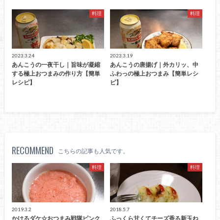
料理
料理
2023.3.24
2023.3.19
あんこうの一夜干し｜旨味が凝縮
あんこうの唐揚げ｜外カリッ、中
する極上おつまみの作り方【簡単
ふわっの極上おつまみ【簡単レシ
レシピ】
ピ】
RECOMMEND
こちらの記事も人気です。
料理
料理
2019.3.2
2018.5.7
かけるダケ☆おつまみ戦隊ピンク
ふっくら甘くてチーズ香る新玉ね