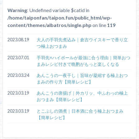
Warning
: Undefined variable $catid in
/home/taiponfan/taipon.fun/public_html/wp-
content/themes/albatros/single.php
on line
119
2023.08.19
大人の手羽先煮込み｜倉吉ウイスキーで香り立
つ極上おつまみ
2023.07.01
手羽先×ハイボールが最強に合う理由｜簡単おつ
まみレシピ付きで晩酌がもっと楽しくなる
2023.03.24
あんこうの一夜干し｜旨味が凝縮する極上おつ
まみの作り方【簡単レシピ】
2023.03.19
あんこうの唐揚げ｜外カリッ、中ふわっの極上
おつまみ【簡単レシピ】
2023.03.19
とこぶしの酒煮｜日本酒に合う極上おつまみ
【簡単レシピ】