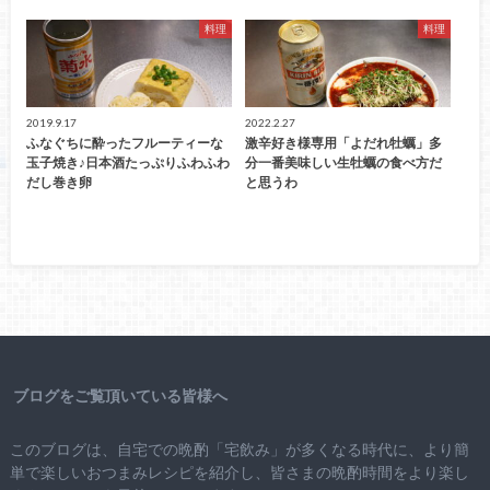
料理
料理
2019.9.17
2022.2.27
ふなぐちに酔ったフルーティーな
激辛好き様専用「よだれ牡蠣」多
玉子焼き♪日本酒たっぷりふわふわ
分一番美味しい生牡蠣の食べ方だ
だし巻き卵
と思うわ
ブログをご覧頂いている皆様へ
このブログは、自宅での晩酌「宅飲み」が多くなる時代に、より簡
単で楽しいおつまみレシピを紹介し、皆さまの晩酌時間をより楽し