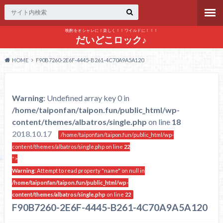
晩酌をオシャレに！楽しく！！ワイルドに！！！
だいどこロック♪
HOME
F90B7260-2E6F-4445-B261-4C70A9A5A120
Warning
: Undefined array key 0 in
/home/taiponfan/taipon.fun/public_html/wp-
content/themes/albatros/single.php
on line
18
2018.10.17
/home/taiponfan/taipon.fun/public_html/wp-
content/themes/albatros/single.php on line
22
">
Warning
: Attempt to read property "name" on null in
/home/taiponfan/taipon.fun/public_html/wp-
content/themes/albatros/single.php
on line
22
F90B7260-2E6F-4445-B261-4C70A9A5A120