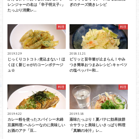
レンジャーの名は「辛子明太子♪」
ぎのチーズ焼きレシピ
たっぷり消費レ…
料理
料理
2019.3.29
2018.11.21
じっくりコトコト♪煮込まない！ほ
ピリッと旨辛箸が止まらん！やみ
くほく新じゃがのコーンポテ〜ジ
つき簡単おつまみレシピ♪キャベツ
ュ☆
の塩ペッパー和…
料理
料理
2019.4.22
2019.5.18
カレー粉を使ったスパイシー木綿
薬味たっぷり！夏バテに効果抜群
豆腐料理♪ヘルシーなのに美味しい
☆サラッと美味しいさっぱり料理
お酒のアテ「豆…
「真鯛の冷汁」レ…