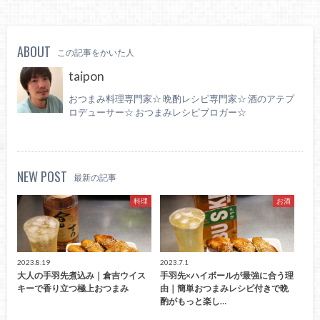
ABOUT
この記事をかいた人
taipon
おつまみ料理専門家☆ 晩酌レシピ専門家☆ 酒のアテプ
ロデューサー☆ おつまみレシピブロガー☆
NEW POST
最新の記事
料理
お酒
2023.8.19
2023.7.1
大人の手羽先煮込み｜倉吉ウイス
手羽先×ハイボールが最強に合う理
キーで香り立つ極上おつまみ
由｜簡単おつまみレシピ付きで晩
酌がもっと楽し…