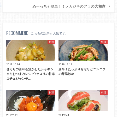
めーっちゃ簡単！！メカジキのアラの大和煮
RECOMMEND
こちらの記事も人気です。
料理
料理
2018.10.14
2018.12.12
せろりの苦味を活かしたシャキシ
唐辛子たっぷりセセリとニンニク
ャキおつまみレシピ♪セロリの甘辛
の芽塩炒め
コチュジャンチ…
料理
料理
2019.1.23
2019.5.4