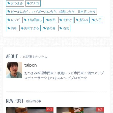
おつまみ
アナゴ
ビールに合う、ハイボールに合う、焼酎に合う、日本酒に合う
レシピ
下処理無し
晩酌
煮付け
煮込み
穴子
簡単
美味すぎる
酒の肴
酒煮
ABOUT
この記事をかいた人
taipon
おつまみ料理専門家☆ 晩酌レシピ専門家☆ 酒のアテプ
ロデューサー☆ おつまみレシピブロガー☆
NEW POST
最新の記事
料理
お酒