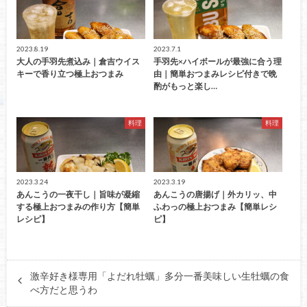
2023.8.19
2023.7.1
大人の手羽先煮込み｜倉吉ウイス
手羽先×ハイボールが最強に合う理
キーで香り立つ極上おつまみ
由｜簡単おつまみレシピ付きで晩
酌がもっと楽し…
料理
料理
2023.3.24
2023.3.19
あんこうの一夜干し｜旨味が凝縮
あんこうの唐揚げ｜外カリッ、中
する極上おつまみの作り方【簡単
ふわっの極上おつまみ【簡単レシ
レシピ】
ピ】
激辛好き様専用「よだれ牡蠣」多分一番美味しい生牡蠣の食
べ方だと思うわ