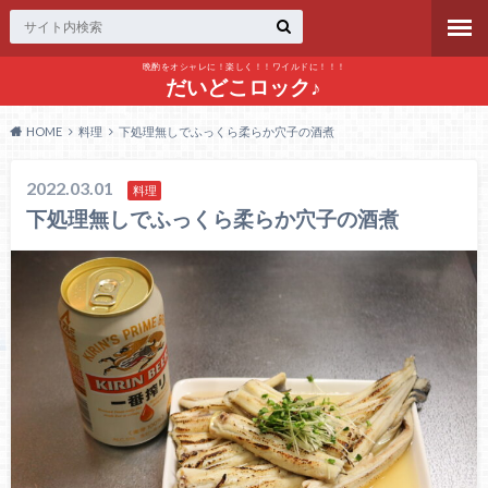
晩酌をオシャレに！楽しく！！ワイルドに！！！
だいどこロック♪
HOME
料理
下処理無しでふっくら柔らか穴子の酒煮
2022.03.01
料理
下処理無しでふっくら柔らか穴子の酒煮