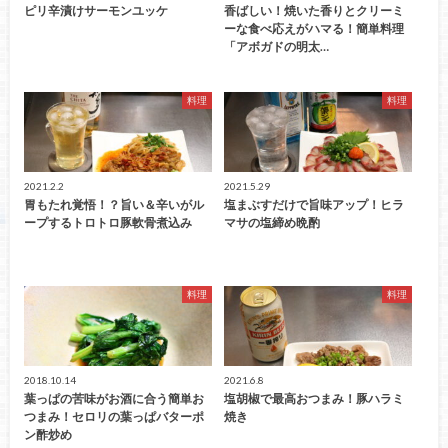
ピリ辛漬けサーモンユッケ
香ばしい！焼いた香りとクリーミ
ーな食べ応えがハマる！簡単料理
「アボガドの明太…
料理
料理
2021.2.2
2021.5.29
胃もたれ覚悟！？旨い＆辛いがル
塩まぶすだけで旨味アップ！ヒラ
ープするトロトロ豚軟骨煮込み
マサの塩締め晩酌
料理
料理
2018.10.14
2021.6.8
葉っぱの苦味がお酒に合う簡単お
塩胡椒で最高おつまみ！豚ハラミ
つまみ！セロリの葉っぱバターポ
焼き
ン酢炒め