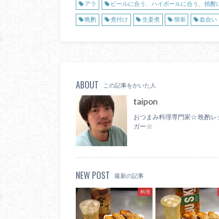
アラ
ビールに合う、ハイボールに合う、焼酎
晩酌
煮付け
生姜煮
簡単
血合い
ABOUT
この記事をかいた人
taipon
おつまみ料理専門家☆ 晩酌レ
ガー☆
NEW POST
最新の記事
料理