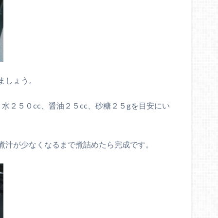
ましょう。
、水２５０
cc
、醤油２５
cc
、砂糖２５
g
を目安にい
煮汁が少なくなるまで煮詰めたら完成です。