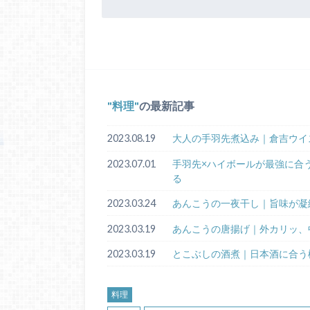
料理
の最新記事
2023.08.19
大人の手羽先煮込み｜倉吉ウイ
2023.07.01
手羽先×ハイボールが最強に合
る
2023.03.24
あんこうの一夜干し｜旨味が凝
2023.03.19
あんこうの唐揚げ｜外カリッ、
2023.03.19
とこぶしの酒煮｜日本酒に合う
料理