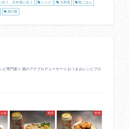
に合う、日本酒に合う
レシピ
大和煮
晩ごはん
酒の肴
シピ専門家☆ 酒のアテプロデューサー☆ おつまみレシピブロ
お酒
料理
料理