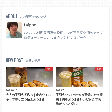
ABOUT
この記事をかいた人
taipon
おつまみ料理専門家☆ 晩酌レシピ専門家☆ 酒のアテプ
ロデューサー☆ おつまみレシピブロガー☆
NEW POST
最新の記事
料理
お酒
2023.8.19
2023.7.1
大人の手羽先煮込み｜倉吉ウイス
手羽先×ハイボールが最強に合う理
キーで香り立つ極上おつまみ
由｜簡単おつまみレシピ付きで晩
酌がもっと楽し…