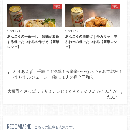
料理
料理
2023.3.24
2023.3.19
あんこうの一夜干し｜旨味が凝縮
あんこうの唐揚げ｜外カリッ、中
する極上おつまみの作り方【簡単
ふわっの極上おつまみ【簡単レシ
レシピ】
ピ】
とりあえず！手軽に！簡単！激辛辛〜〜なおつまみで乾杯！
パリパリ♪ジューシー♪鶏モモ肉の唐辛子和え
大葉香るさっぱりササミレシピ！たんたかたんたかたんたか
たん♪
RECOMMEND
こちらの記事も人気です。