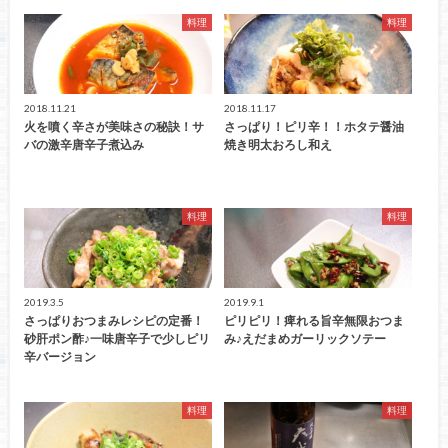
料理
料理
2018.11.21
2018.11.17
火を噴く辛さが美味さの秘訣！サ
さっぱり！ピリ辛！！ホタテ醤油
バの激辛唐辛子煮込み
焼き明太おろし和え
料理
料理
2019.3.5
2019.9.1
さっぱりおつまみレシピの定番！
ピリピリ！痺れる旨辛無限おつま
砂肝ポン酢♪一味唐辛子で少しピリ
み♪えだまめガーリックソテー
辛バージョン
料理
料理