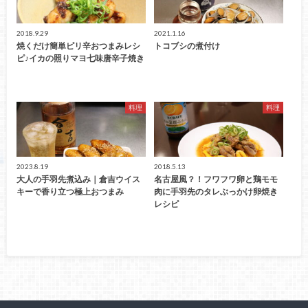
2018.9.29
2021.1.16
焼くだけ簡単ピリ辛おつまみレシ
トコブシの煮付け
ピ♪イカの照りマヨ七味唐辛子焼き
料理
料理
2023.8.19
2018.5.13
大人の手羽先煮込み｜倉吉ウイス
名古屋風？！フワフワ卵と鶏モモ
キーで香り立つ極上おつまみ
肉に手羽先のタレぶっかけ卵焼き
レシピ