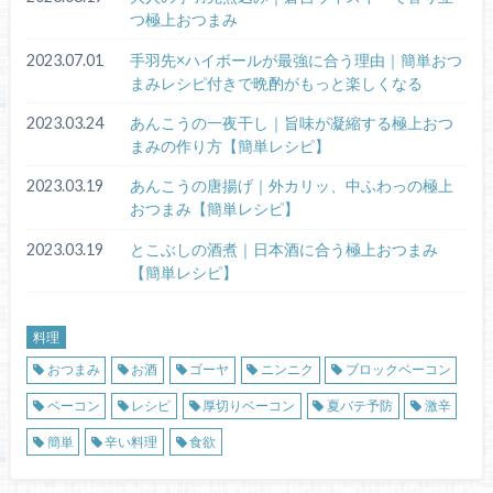
つ極上おつまみ
2023.07.01
手羽先×ハイボールが最強に合う理由｜簡単おつ
まみレシピ付きで晩酌がもっと楽しくなる
2023.03.24
あんこうの一夜干し｜旨味が凝縮する極上おつ
まみの作り方【簡単レシピ】
2023.03.19
あんこうの唐揚げ｜外カリッ、中ふわっの極上
おつまみ【簡単レシピ】
2023.03.19
とこぶしの酒煮｜日本酒に合う極上おつまみ
【簡単レシピ】
料理
おつまみ
お酒
ゴーヤ
ニンニク
ブロックベーコン
ベーコン
レシピ
厚切りベーコン
夏バテ予防
激辛
簡単
辛い料理
食欲