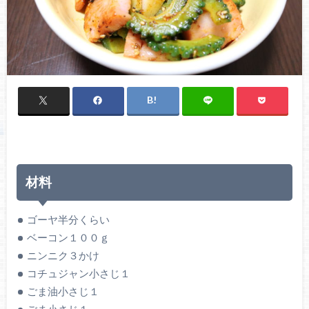
材料
ゴーヤ半分くらい
ベーコン１００ｇ
ニンニク３かけ
コチュジャン小さじ１
ごま油小さじ１