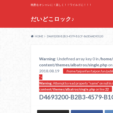
晩酌をオシャレに！楽しく！！ワイルドに！！！
だいどこロック♪
HOME
D4693200-B2B3-4579-B1CF-863D64D93120
Warning
: Undefined array key 0 in
/home/
content/themes/albatros/single.php
on 
2018.08.19
/home/taiponfan/taipon.fun/publ
">
Warning
: Attempt to read property "name" on null in
content/themes/albatros/single.php
on line
22
D4693200-B2B3-4579-B1