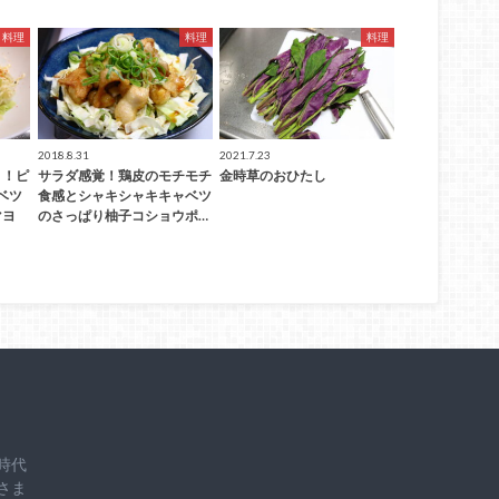
料理
料理
料理
2018.8.31
2021.7.23
！！ピ
サラダ感覚！鶏皮のモチモチ
金時草のおひたし
ベツ
食感とシャキシャキキャベツ
マヨ
のさっぱり柚子コショウポ…
時代
さま