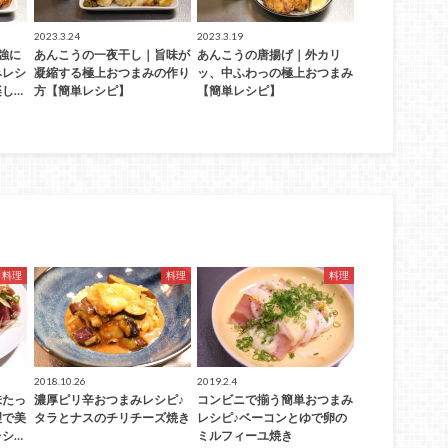
2023.3.24
2023.3.19
強に
あんこうの一夜干し｜旨味が
あんこうの唐揚げ｜外カリ
みレシ
凝縮する極上おつまみの作り
ッ、中ふわっの極上おつまみ
し…
方【簡単レシピ】
【簡単レシピ】
料理
料理
料理
2018.10.26
2019.2.4
味たっ
濃厚ピリ辛おつまみレシピ♪
コンビニで揃う簡単おつまみ
理で美
タラとナスのチリチーズ焼き
レシピ♪ベーコンとゆで卵の
シ…
ミルフィーユ焼き