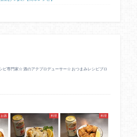
シピ専門家☆ 酒のアテプロデューサー☆ おつまみレシピブロ
お酒
料理
料理