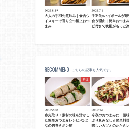
2023.8.19
2023.7.1
大人の手羽先煮込み｜倉吉ウ
手羽先×ハイボールが最
イスキーで香り立つ極上おつ
合う理由｜簡単おつま
まみ
ピ付きで晩酌がもっと楽
RECOMMEND
こちらの記事も人気です。
料理
2019.2.20
2019.4.6
春先取り！素材の味を活かし
今夜のおつまみに！薬
た簡単おつまみレシピ♪なば
ぷり臭みなし☆簡単料
なの肉巻きポン酢
味しいカツオのたたきレ