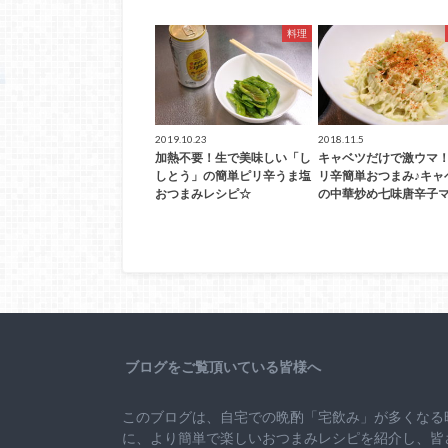
料理
2019.10.23
2018.11.5
加熱不要！生で美味しい「し
キャベツだけで激ウマ
しとう」の簡単ピリ辛うま塩
リ辛簡単おつまみ♪キャ
おつまみレシピ☆
の中華炒め七味唐辛子
ブログをご覧頂いている皆様へ
このブログは、自宅での晩酌「宅飲み」が多くなる
に、より簡単で楽しいおつまみレシピを紹介し、皆