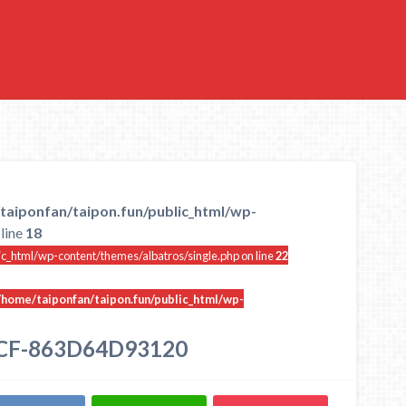
taiponfan/taipon.fun/public_html/wp-
line
18
ic_html/wp-content/themes/albatros/single.php on line
22
/home/taiponfan/taipon.fun/public_html/wp-
CF-863D64D93120