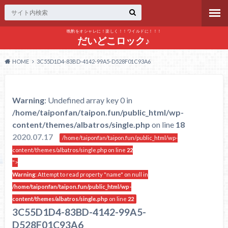
晩酌をオシャレに！楽しく！！ワイルドに！！！
だいどこロック♪
HOME
3C55D1D4-83BD-4142-99A5-D528F01C93A6
Warning
: Undefined array key 0 in
/home/taiponfan/taipon.fun/public_html/wp-
content/themes/albatros/single.php
on line
18
2020.07.17
/home/taiponfan/taipon.fun/public_html/wp-
content/themes/albatros/single.php on line
22
">
Warning
: Attempt to read property "name" on null in
/home/taiponfan/taipon.fun/public_html/wp-
content/themes/albatros/single.php
on line
22
3C55D1D4-83BD-4142-99A5-
D528F01C93A6