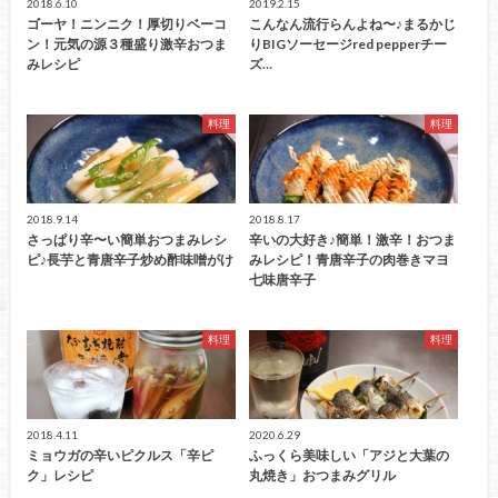
2018.6.10
2019.2.15
ゴーヤ！ニンニク！厚切りベーコ
こんなん流行らんよね〜♪まるかじ
ン！元気の源３種盛り激辛おつま
りBIGソーセージred pepperチー
みレシピ
ズ…
料理
料理
2018.9.14
2018.8.17
さっぱり辛〜い簡単おつまみレシ
辛いの大好き♪簡単！激辛！おつま
ピ♪長芋と青唐辛子炒め酢味噌がけ
みレシピ！青唐辛子の肉巻きマヨ
七味唐辛子
料理
料理
2018.4.11
2020.6.29
ミョウガの辛いピクルス「辛ピ
ふっくら美味しい「アジと大葉の
ク」レシピ
丸焼き」おつまみグリル