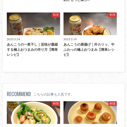
料理
料理
2023.3.24
2023.3.19
あんこうの一夜干し｜旨味が凝縮
あんこうの唐揚げ｜外カリッ、中
する極上おつまみの作り方【簡単
ふわっの極上おつまみ【簡単レシ
レシピ】
ピ】
RECOMMEND
こちらの記事も人気です。
料理
料理