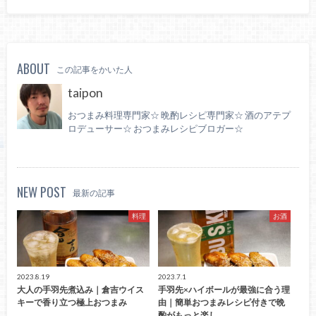
ABOUT
この記事をかいた人
taipon
おつまみ料理専門家☆ 晩酌レシピ専門家☆ 酒のアテプ
ロデューサー☆ おつまみレシピブロガー☆
NEW POST
最新の記事
料理
お酒
2023.8.19
2023.7.1
大人の手羽先煮込み｜倉吉ウイス
手羽先×ハイボールが最強に合う理
キーで香り立つ極上おつまみ
由｜簡単おつまみレシピ付きで晩
酌がもっと楽し…