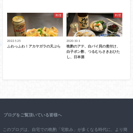
料理
料理
2022.5.25
2020.10.1
ふわっふわ！アカヤガラの天ぷら
晩酌のアテ、白バイ貝の煮付け、
白子ポン酢、つるむらさきおひた
し、日本酒
ブログをご覧頂いている皆様へ
このブログは、自宅での晩酌「宅飲み」が多くなる時代に、より簡