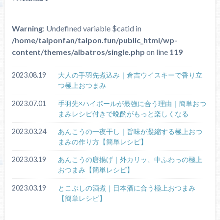
Warning
: Undefined variable $catid in
/home/taiponfan/taipon.fun/public_html/wp-
content/themes/albatros/single.php
on line
119
2023.08.19
大人の手羽先煮込み｜倉吉ウイスキーで香り立
つ極上おつまみ
2023.07.01
手羽先×ハイボールが最強に合う理由｜簡単おつ
まみレシピ付きで晩酌がもっと楽しくなる
2023.03.24
あんこうの一夜干し｜旨味が凝縮する極上おつ
まみの作り方【簡単レシピ】
2023.03.19
あんこうの唐揚げ｜外カリッ、中ふわっの極上
おつまみ【簡単レシピ】
2023.03.19
とこぶしの酒煮｜日本酒に合う極上おつまみ
【簡単レシピ】