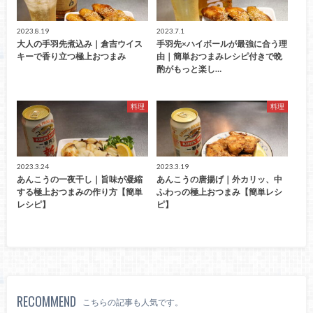
2023.8.19
2023.7.1
大人の手羽先煮込み｜倉吉ウイス
手羽先×ハイボールが最強に合う理
キーで香り立つ極上おつまみ
由｜簡単おつまみレシピ付きで晩
酌がもっと楽し…
料理
料理
2023.3.24
2023.3.19
あんこうの一夜干し｜旨味が凝縮
あんこうの唐揚げ｜外カリッ、中
する極上おつまみの作り方【簡単
ふわっの極上おつまみ【簡単レシ
レシピ】
ピ】
RECOMMEND
こちらの記事も人気です。