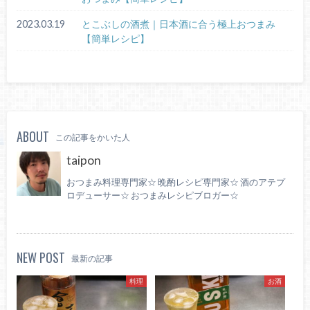
2023.03.19
とこぶしの酒煮｜日本酒に合う極上おつまみ
【簡単レシピ】
ABOUT
この記事をかいた人
taipon
おつまみ料理専門家☆ 晩酌レシピ専門家☆ 酒のアテプ
ロデューサー☆ おつまみレシピブロガー☆
NEW POST
最新の記事
料理
お酒