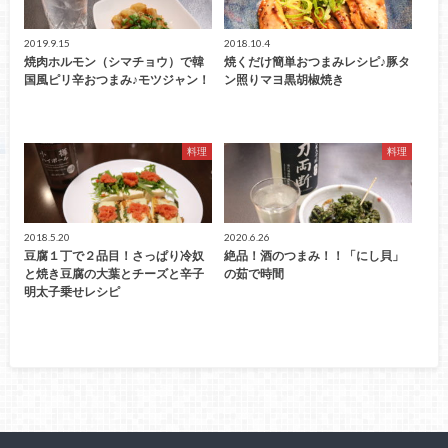
2019.9.15
2018.10.4
焼肉ホルモン（シマチョウ）で韓
焼くだけ簡単おつまみレシピ♪豚タ
国風ピリ辛おつまみ♪モツジャン！
ン照りマヨ黒胡椒焼き
料理
料理
2018.5.20
2020.6.26
豆腐１丁で２品目！さっぱり冷奴
絶品！酒のつまみ！！「にし貝」
と焼き豆腐の大葉とチーズと辛子
の茹で時間
明太子乗せレシピ