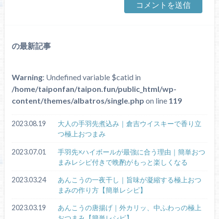
の最新記事
Warning
: Undefined variable $catid in
/home/taiponfan/taipon.fun/public_html/wp-
content/themes/albatros/single.php
on line
119
2023.08.19
大人の手羽先煮込み｜倉吉ウイスキーで香り立
つ極上おつまみ
2023.07.01
手羽先×ハイボールが最強に合う理由｜簡単おつ
まみレシピ付きで晩酌がもっと楽しくなる
2023.03.24
あんこうの一夜干し｜旨味が凝縮する極上おつ
まみの作り方【簡単レシピ】
2023.03.19
あんこうの唐揚げ｜外カリッ、中ふわっの極上
おつまみ【簡単レシピ】