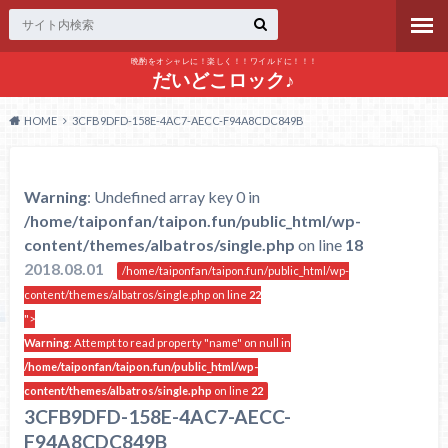
晩酌をオシャレに！楽しく！！ワイルドに！！！
だいどこロック♪
HOME
3CFB9DFD-158E-4AC7-AECC-F94A8CDC849B
Warning
: Undefined array key 0 in
/home/taiponfan/taipon.fun/public_html/wp-
content/themes/albatros/single.php
on line
18
2018.08.01
/home/taiponfan/taipon.fun/public_html/wp-
content/themes/albatros/single.php on line
22
">
Warning
: Attempt to read property "name" on null in
/home/taiponfan/taipon.fun/public_html/wp-
content/themes/albatros/single.php
on line
22
3CFB9DFD-158E-4AC7-AECC-
F94A8CDC849B