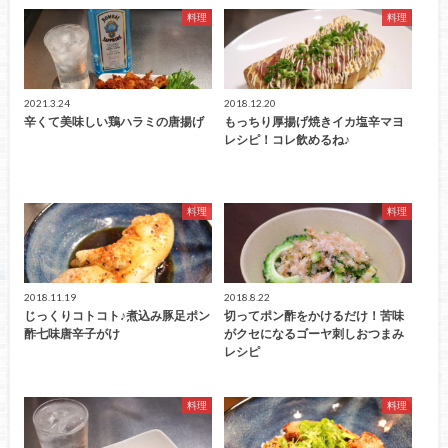
料理
料理
2021.3.24
2018.12.20
辛くて美味しい鶏ハラミの唐揚げ
もっちり厚揚げ焼きイカ塩辛マヨ
レシピ！コレ飲めるね♪
料理
料理
2018.11.19
2018.8.22
じっくりコトコト♪煮込み豚足ポン
切ってポン酢をかけるだけ！苦味
酢七味唐辛子がけ
がクセになるゴーヤ刺しおつまみ
レシピ
料理
料理