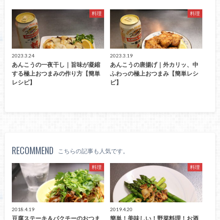
料理
料理
2023.3.24
2023.3.19
あんこうの一夜干し｜旨味が凝縮
あんこうの唐揚げ｜外カリッ、中
する極上おつまみの作り方【簡単
ふわっの極上おつまみ【簡単レシ
レシピ】
ピ】
RECOMMEND
こちらの記事も人気です。
料理
料理
2018.4.19
2019.4.20
豆腐ステーキ＆パクチーのおつま
簡単！美味しい！野菜料理！お酒