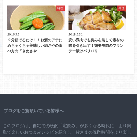
料理
料理
2019.5.2
2018.5.31
２分茹でるだけ！！お酒のアテに
安い鶏肉でも臭みを消して素材の
めちゃくちゃ美味しい絹さやの食
味を引き出す！鶏モモ肉のブラン
べ方☆「きぬさや…
デー漬けパリパリ…
ブログをご覧頂いている皆様へ
このブログは、自宅での晩酌「宅飲み」が多くなる時代に、より簡
単で楽しいおつまみレシピを紹介し、皆さまの晩酌時間をより楽し